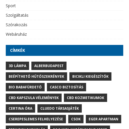
Sport
Szolgáltatás
Szórakozás
Webáruház
CÍMKÉK
3D LÁMPA
ALBERBUDAPEST
BEÉPÍTHETŐ HŰTŐSZEKRÉNYEK
BICIKLI KIEGÉSZÍTŐK
BIO BABAFÜRDETŐ
CASCO BIZTOSÍTÁS
CBD KAPSZULA VÉLEMÉNYEK
CBD KOZMETIKUMOK
CERTINA ÓRA
CLUEDO TÁRSASJÁTÉK
CSEREPESLEMES FELHELYEZÉSE
CSOK
EGER APARTMAN