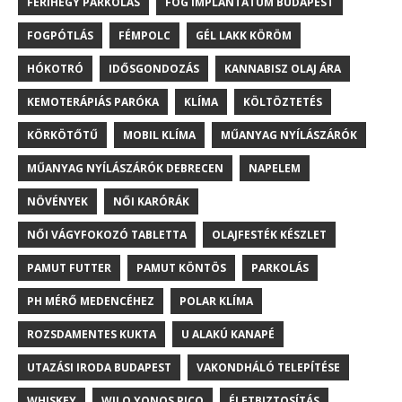
FERIHEGY PARKOLÁS
FOG IMPLANTÁTUM BUDAPEST
FOGPÓTLÁS
FÉMPOLC
GÉL LAKK KÖRÖM
HÓKOTRÓ
IDŐSGONDOZÁS
KANNABISZ OLAJ ÁRA
KEMOTERÁPIÁS PARÓKA
KLÍMA
KÖLTÖZTETÉS
KÖRKÖTŐTŰ
MOBIL KLÍMA
MŰANYAG NYÍLÁSZÁRÓK
MŰANYAG NYÍLÁSZÁRÓK DEBRECEN
NAPELEM
NÖVÉNYEK
NŐI KARÓRÁK
NŐI VÁGYFOKOZÓ TABLETTA
OLAJFESTÉK KÉSZLET
PAMUT FUTTER
PAMUT KÖNTÖS
PARKOLÁS
PH MÉRŐ MEDENCÉHEZ
POLAR KLÍMA
ROZSDAMENTES KUKTA
U ALAKÚ KANAPÉ
UTAZÁSI IRODA BUDAPEST
VAKONDHÁLÓ TELEPÍTÉSE
WHISKEY
WILO YONOS PICO
ÉLETBIZTOSÍTÁS