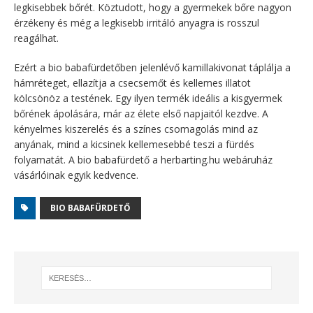
legkisebbek bőrét. Köztudott, hogy a gyermekek bőre nagyon
érzékeny és még a legkisebb irritáló anyagra is rosszul
reagálhat.
Ezért a bio babafürdetőben jelenlévő kamillakivonat táplálja a
hámréteget, ellazítja a csecsemőt és kellemes illatot
kölcsönöz a testének. Egy ilyen termék ideális a kisgyermek
bőrének ápolására, már az élete első napjaitól kezdve. A
kényelmes kiszerelés és a színes csomagolás mind az
anyának, mind a kicsinek kellemesebbé teszi a fürdés
folyamatát. A bio babafürdető a herbarting.hu webáruház
vásárlóinak egyik kedvence.
BIO BABAFÜRDETŐ