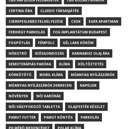
CBD KAPSZULA VÉLEMÉNYEK
CBD KOZMETIKUMOK
CERTINA ÓRA
CLUEDO TÁRSASJÁTÉK
CSEREPESLEMES FELHELYEZÉSE
CSOK
EGER APARTMAN
FERIHEGY PARKOLÁS
FOG IMPLANTÁTUM BUDAPEST
FOGPÓTLÁS
FÉMPOLC
GÉL LAKK KÖRÖM
HÓKOTRÓ
IDŐSGONDOZÁS
KANNABISZ OLAJ ÁRA
KEMOTERÁPIÁS PARÓKA
KLÍMA
KÖLTÖZTETÉS
KÖRKÖTŐTŰ
MOBIL KLÍMA
MŰANYAG NYÍLÁSZÁRÓK
MŰANYAG NYÍLÁSZÁRÓK DEBRECEN
NAPELEM
NÖVÉNYEK
NŐI KARÓRÁK
NŐI VÁGYFOKOZÓ TABLETTA
OLAJFESTÉK KÉSZLET
PAMUT FUTTER
PAMUT KÖNTÖS
PARKOLÁS
PH MÉRŐ MEDENCÉHEZ
POLAR KLÍMA