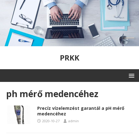
PRKK
ph mérő medencéhez
Precíz vízelemzést garantál a pH mérő
medencéhez
2020-10-27
admin