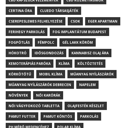
CBD KAPSZULA VÉLEMÉNYEK
CBD KOZMETIKUMOK
CERTINA ÓRA
CLUEDO TÁRSASJÁTÉK
CSEREPESLEMES FELHELYEZÉSE
CSOK
EGER APARTMAN
FERIHEGY PARKOLÁS
FOG IMPLANTÁTUM BUDAPEST
FOGPÓTLÁS
FÉMPOLC
GÉL LAKK KÖRÖM
HÓKOTRÓ
IDŐSGONDOZÁS
KANNABISZ OLAJ ÁRA
KEMOTERÁPIÁS PARÓKA
KLÍMA
KÖLTÖZTETÉS
KÖRKÖTŐTŰ
MOBIL KLÍMA
MŰANYAG NYÍLÁSZÁRÓK
MŰANYAG NYÍLÁSZÁRÓK DEBRECEN
NAPELEM
NÖVÉNYEK
NŐI KARÓRÁK
NŐI VÁGYFOKOZÓ TABLETTA
OLAJFESTÉK KÉSZLET
PAMUT FUTTER
PAMUT KÖNTÖS
PARKOLÁS
PH MÉRŐ MEDENCÉHEZ
POLAR KLÍMA