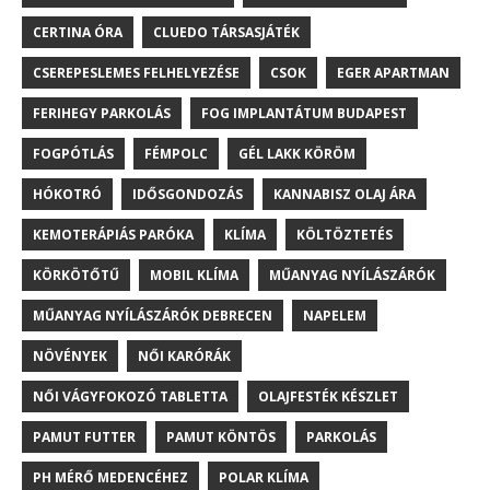
CERTINA ÓRA
CLUEDO TÁRSASJÁTÉK
CSEREPESLEMES FELHELYEZÉSE
CSOK
EGER APARTMAN
FERIHEGY PARKOLÁS
FOG IMPLANTÁTUM BUDAPEST
FOGPÓTLÁS
FÉMPOLC
GÉL LAKK KÖRÖM
HÓKOTRÓ
IDŐSGONDOZÁS
KANNABISZ OLAJ ÁRA
KEMOTERÁPIÁS PARÓKA
KLÍMA
KÖLTÖZTETÉS
KÖRKÖTŐTŰ
MOBIL KLÍMA
MŰANYAG NYÍLÁSZÁRÓK
MŰANYAG NYÍLÁSZÁRÓK DEBRECEN
NAPELEM
NÖVÉNYEK
NŐI KARÓRÁK
NŐI VÁGYFOKOZÓ TABLETTA
OLAJFESTÉK KÉSZLET
PAMUT FUTTER
PAMUT KÖNTÖS
PARKOLÁS
PH MÉRŐ MEDENCÉHEZ
POLAR KLÍMA