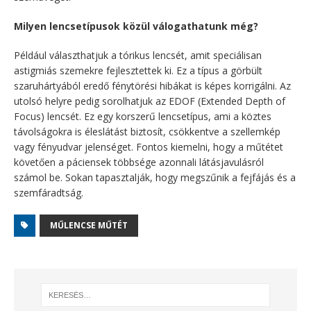
Milyen lencsetípusok közül válogathatunk még?
Például választhatjuk a tórikus lencsét, amit speciálisan
astigmiás szemekre fejlesztettek ki. Ez a típus a görbült
szaruhártyából eredő fénytörési hibákat is képes korrigálni. Az
utolsó helyre pedig sorolhatjuk az EDOF (Extended Depth of
Focus) lencsét. Ez egy korszerű lencsetípus, ami a köztes
távolságokra is éleslátást biztosít, csökkentve a szellemkép
vagy fényudvar jelenséget. Fontos kiemelni, hogy a műtétet
követően a páciensek többsége azonnali látásjavulásról
számol be. Sokan tapasztalják, hogy megszűnik a fejfájás és a
szemfáradtság.
MŰLENCSE MŰTÉT