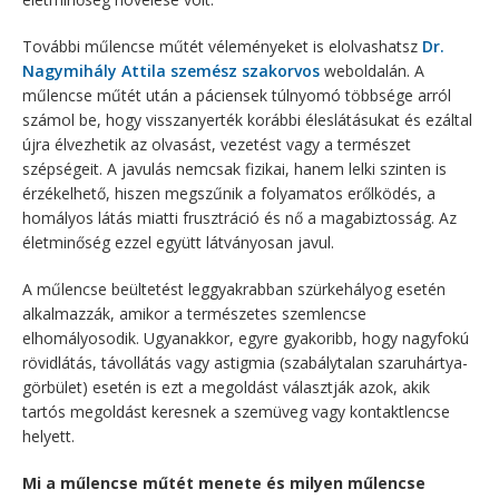
További műlencse műtét véleményeket is elolvashatsz
Dr.
Nagymihály Attila szemész szakorvos
weboldalán. A
műlencse műtét után a páciensek túlnyomó többsége arról
számol be, hogy visszanyerték korábbi éleslátásukat és ezáltal
újra élvezhetik az olvasást, vezetést vagy a természet
szépségeit. A javulás nemcsak fizikai, hanem lelki szinten is
érzékelhető, hiszen megszűnik a folyamatos erőlködés, a
homályos látás miatti frusztráció és nő a magabiztosság. Az
életminőség ezzel együtt látványosan javul.
A műlencse beültetést leggyakrabban szürkehályog esetén
alkalmazzák, amikor a természetes szemlencse
elhomályosodik. Ugyanakkor, egyre gyakoribb, hogy nagyfokú
rövidlátás, távollátás vagy astigmia (szabálytalan szaruhártya-
görbület) esetén is ezt a megoldást választják azok, akik
tartós megoldást keresnek a szemüveg vagy kontaktlencse
helyett.
Mi a műlencse műtét menete és milyen műlencse