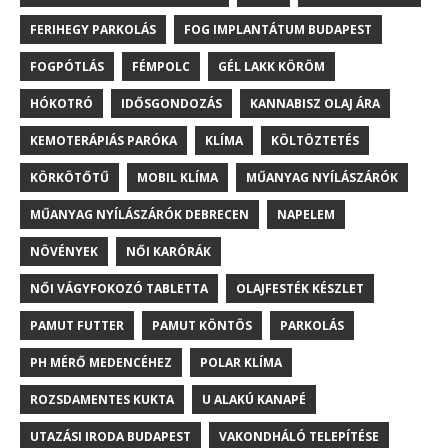
FERIHEGY PARKOLÁS
FOG IMPLANTÁTUM BUDAPEST
FOGPÓTLÁS
FÉMPOLC
GÉL LAKK KÖRÖM
HÓKOTRÓ
IDŐSGONDOZÁS
KANNABISZ OLAJ ÁRA
KEMOTERÁPIÁS PARÓKA
KLÍMA
KÖLTÖZTETÉS
KÖRKÖTŐTŰ
MOBIL KLÍMA
MŰANYAG NYÍLÁSZÁRÓK
MŰANYAG NYÍLÁSZÁRÓK DEBRECEN
NAPELEM
NÖVÉNYEK
NŐI KARÓRÁK
NŐI VÁGYFOKOZÓ TABLETTA
OLAJFESTÉK KÉSZLET
PAMUT FUTTER
PAMUT KÖNTÖS
PARKOLÁS
PH MÉRŐ MEDENCÉHEZ
POLAR KLÍMA
ROZSDAMENTES KUKTA
U ALAKÚ KANAPÉ
UTAZÁSI IRODA BUDAPEST
VAKONDHÁLÓ TELEPÍTÉSE