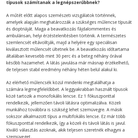
típusok számítanak a legnépszerűbbnek?
A műtét előtt alapos szemészeti vizsgálatok történnek,
amelyek alapján meghatározzák a szükséges műlencse típusát
és dioptriáját. Maga a beavatkozás fájdalommentes és
ambulánsan, helyi érzéstelenítésben történik. A természetes
szemlencsét eltávolítják, majd a helyére egy speciálisan
kiválasztott műlencsét ültetnek be. A beavatkozás időtartama
általában kevesebb mint 30 perc és a beteg néhány órával
később hazamehet. A látás javulása már másnap érzékelhető,
de teljesen stabil eredmény néhány héten belül alakul ki.
Az elérhető műlencsék közül mindenki megtalálhatja a
számára legmegfelelőbbet. A leggyakrabban használt típusok
közé tartozik a monofokális lencse. Ez 1 fókuszponttal
rendelkezik, jellemzően távoli látásra optimalizálva. Közeli
munkához továbbra is szükség lehet szemüvegre. A másik
sokszor alkalmazott típus a multifokális lencse. Ez már több
fókuszponttal rendelkezik, így a közeli és távoli látás is javul.
Kiváló választás azoknak, akik teljesen szeretnék elhagyni a
szemüveget.