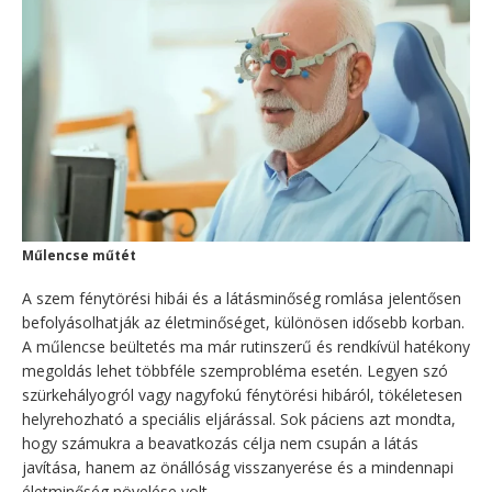
Műlencse műtét
A szem fénytörési hibái és a látásminőség romlása jelentősen
befolyásolhatják az életminőséget, különösen idősebb korban.
A műlencse beültetés ma már rutinszerű és rendkívül hatékony
megoldás lehet többféle szemprobléma esetén. Legyen szó
szürkehályogról vagy nagyfokú fénytörési hibáról, tökéletesen
helyrehozható a speciális eljárással. Sok páciens azt mondta,
hogy számukra a beavatkozás célja nem csupán a látás
javítása, hanem az önállóság visszanyerése és a mindennapi
életminőség növelése volt.