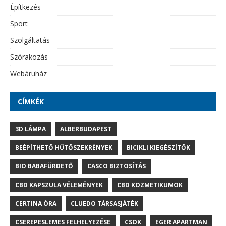
Építkezés
Sport
Szolgáltatás
Szórakozás
Webáruház
CÍMKÉK
3D LÁMPA
ALBERBUDAPEST
BEÉPÍTHETŐ HŰTŐSZEKRÉNYEK
BICIKLI KIEGÉSZÍTŐK
BIO BABAFÜRDETŐ
CASCO BIZTOSÍTÁS
CBD KAPSZULA VÉLEMÉNYEK
CBD KOZMETIKUMOK
CERTINA ÓRA
CLUEDO TÁRSASJÁTÉK
CSEREPESLEMES FELHELYEZÉSE
CSOK
EGER APARTMAN