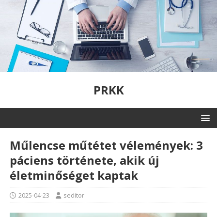
PRKK
Műlencse műtétet vélemények: 3
páciens története, akik új
életminőséget kaptak
2025-04-23
seditor