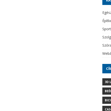
KA
Egés
Építk
Sport
Szolg
Szór
Webá
CÍ
3D 
BEÉ
BIC
CAS