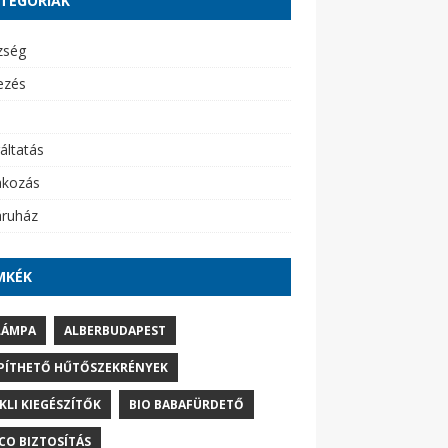
TEGÓRIÁK
zség
ezés
áltatás
akozás
ruház
MKÉK
LÁMPA
ALBERBUDAPEST
PÍTHETŐ HŰTŐSZEKRÉNYEK
IKLI KIEGÉSZÍTŐK
BIO BABAFÜRDETŐ
CO BIZTOSÍTÁS