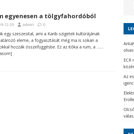
 egyenesen a tölgyfahordóból
19-12-29
admin
0
LE
ik egy szeszesital, ami a Karib-szigetek kultúrájának
tározó eleme, a fogyasztását még ma is sokan a
Antal
okkal hozzák összefüggésbe. Ez az itóka a rum, a
……
olvas
vasom]
ECR r
közé
Az es
igenc
Elekt
Eroll
Olcsó
vála