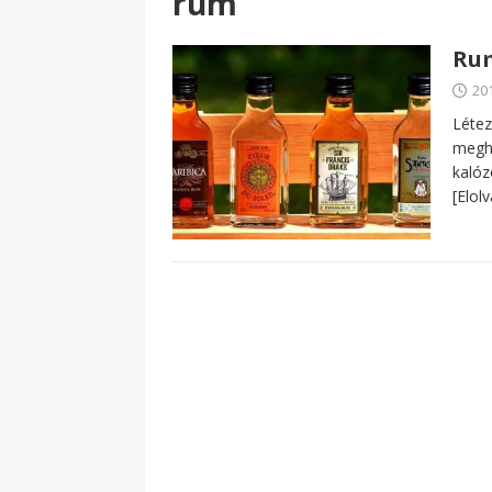
rum
Rum
20
Létez
megha
kalóz
[Elol