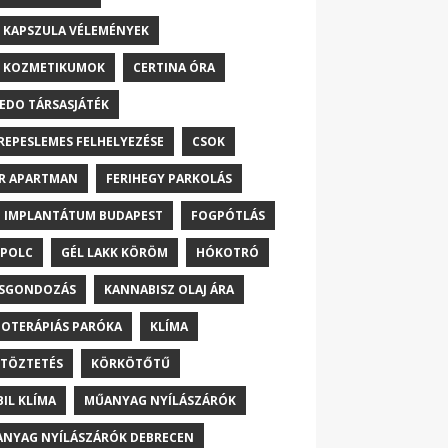
 KAPSZULA VÉLEMÉNYEK
 KOZMETIKUMOK
CERTINA ÓRA
EDO TÁRSASJÁTÉK
REPESLEMES FELHELYEZÉSE
CSOK
R APARTMAN
FERIHEGY PARKOLÁS
 IMPLANTÁTUM BUDAPEST
FOGPÓTLÁS
POLC
GÉL LAKK KÖRÖM
HÓKOTRÓ
ŐSGONDOZÁS
KANNABISZ OLAJ ÁRA
OTERÁPIÁS PARÓKA
KLÍMA
TÖZTETÉS
KÖRKÖTŐTŰ
IL KLÍMA
MŰANYAG NYÍLÁSZÁRÓK
NYAG NYÍLÁSZÁRÓK DEBRECEN