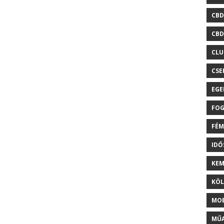
CBD
CBD
CLU
CSE
EGE
FOG
FÉM
ID
KEM
KÖL
MOB
MŰA