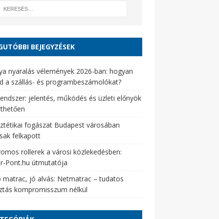
GUTÓBBI BEJEGYZÉSEK
ya nyaralás vélemények 2026-ban: hogyan
d a szállás- és programbeszámolókat?
endszer: jelentés, működés és üzleti előnyök
rthetően
ztétikai fogászat Budapest városában
sak felkapott
romos rollerek a városi közlekedésben:
er-Pont.hu útmutatója
 matrac, jó alvás: Netmatrac – tudatos
sztás kompromisszum nélkül