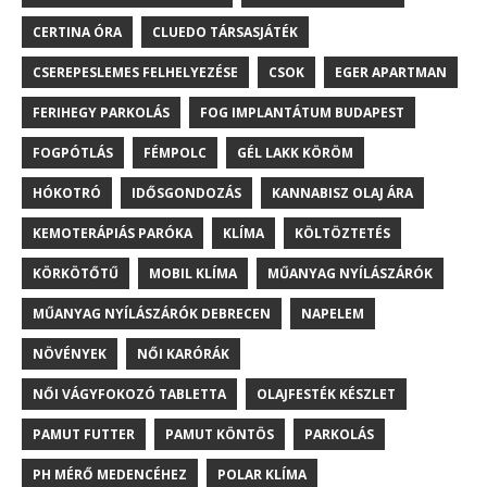
CERTINA ÓRA
CLUEDO TÁRSASJÁTÉK
CSEREPESLEMES FELHELYEZÉSE
CSOK
EGER APARTMAN
FERIHEGY PARKOLÁS
FOG IMPLANTÁTUM BUDAPEST
FOGPÓTLÁS
FÉMPOLC
GÉL LAKK KÖRÖM
HÓKOTRÓ
IDŐSGONDOZÁS
KANNABISZ OLAJ ÁRA
KEMOTERÁPIÁS PARÓKA
KLÍMA
KÖLTÖZTETÉS
KÖRKÖTŐTŰ
MOBIL KLÍMA
MŰANYAG NYÍLÁSZÁRÓK
MŰANYAG NYÍLÁSZÁRÓK DEBRECEN
NAPELEM
NÖVÉNYEK
NŐI KARÓRÁK
NŐI VÁGYFOKOZÓ TABLETTA
OLAJFESTÉK KÉSZLET
PAMUT FUTTER
PAMUT KÖNTÖS
PARKOLÁS
PH MÉRŐ MEDENCÉHEZ
POLAR KLÍMA