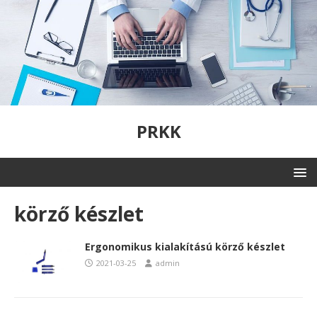
PRKK
körző készlet
Ergonomikus kialakítású körző készlet
2021-03-25
admin