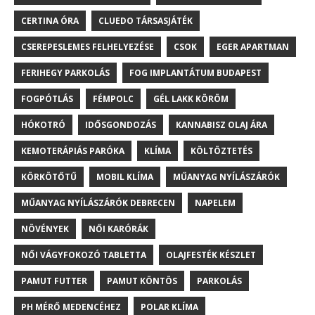
CERTINA ÓRA
CLUEDO TÁRSASJÁTÉK
CSEREPESLEMES FELHELYEZÉSE
CSOK
EGER APARTMAN
FERIHEGY PARKOLÁS
FOG IMPLANTÁTUM BUDAPEST
FOGPÓTLÁS
FÉMPOLC
GÉL LAKK KÖRÖM
HÓKOTRÓ
IDŐSGONDOZÁS
KANNABISZ OLAJ ÁRA
KEMOTERÁPIÁS PARÓKA
KLÍMA
KÖLTÖZTETÉS
KÖRKÖTŐTŰ
MOBIL KLÍMA
MŰANYAG NYÍLÁSZÁRÓK
MŰANYAG NYÍLÁSZÁRÓK DEBRECEN
NAPELEM
NÖVÉNYEK
NŐI KARÓRÁK
NŐI VÁGYFOKOZÓ TABLETTA
OLAJFESTÉK KÉSZLET
PAMUT FUTTER
PAMUT KÖNTÖS
PARKOLÁS
PH MÉRŐ MEDENCÉHEZ
POLAR KLÍMA