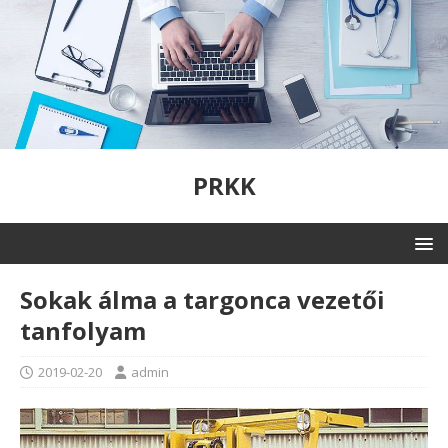
PRKK
Sokak álma a targonca vezetői
tanfolyam
2019-02-20
admin