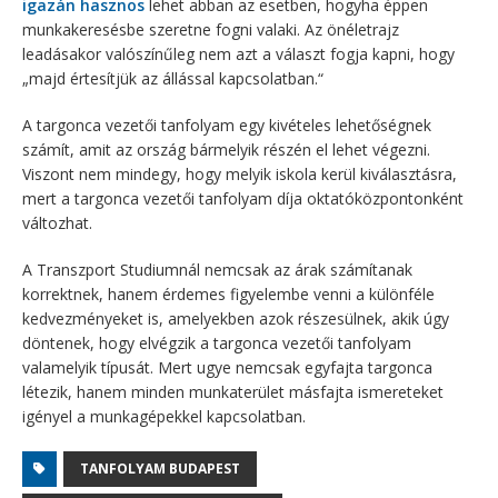
igazán hasznos
lehet abban az esetben, hogyha éppen
munkakeresésbe szeretne fogni valaki. Az önéletrajz
leadásakor valószínűleg nem azt a választ fogja kapni, hogy
„majd értesítjük az állással kapcsolatban.“
A targonca vezetői tanfolyam egy kivételes lehetőségnek
számít, amit az ország bármelyik részén el lehet végezni.
Viszont nem mindegy, hogy melyik iskola kerül kiválasztásra,
mert a targonca vezetői tanfolyam díja oktatóközpontonként
változhat.
A Transzport Studiumnál nemcsak az árak számítanak
korrektnek, hanem érdemes figyelembe venni a különféle
kedvezményeket is, amelyekben azok részesülnek, akik úgy
döntenek, hogy elvégzik a targonca vezetői tanfolyam
valamelyik típusát. Mert ugye nemcsak egyfajta targonca
létezik, hanem minden munkaterület másfajta ismereteket
igényel a munkagépekkel kapcsolatban.
TANFOLYAM BUDAPEST