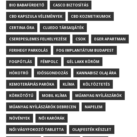
BIO BABAFÜRDETŐ
CASCO BIZTOSÍTÁS
CBD KAPSZULA VÉLEMÉNYEK
CBD KOZMETIKUMOK
CERTINA ÓRA
CLUEDO TÁRSASJÁTÉK
CSEREPESLEMES FELHELYEZÉSE
CSOK
EGER APARTMAN
FERIHEGY PARKOLÁS
FOG IMPLANTÁTUM BUDAPEST
FOGPÓTLÁS
FÉMPOLC
GÉL LAKK KÖRÖM
HÓKOTRÓ
IDŐSGONDOZÁS
KANNABISZ OLAJ ÁRA
KEMOTERÁPIÁS PARÓKA
KLÍMA
KÖLTÖZTETÉS
KÖRKÖTŐTŰ
MOBIL KLÍMA
MŰANYAG NYÍLÁSZÁRÓK
MŰANYAG NYÍLÁSZÁRÓK DEBRECEN
NAPELEM
NÖVÉNYEK
NŐI KARÓRÁK
NŐI VÁGYFOKOZÓ TABLETTA
OLAJFESTÉK KÉSZLET