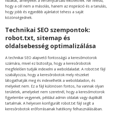
hibákat, amelyeket a versenytársaid elkövetnek. Ne feledd,
hogy a cél nem a másolás, hanem az inspiráció és a tanulás,
hogy jobb és egyedibb ajánlatot tehess a saját
közönségednek.
Technikai SEO szempontok:
robot.txt, sitemap és
oldalsebesség optimalizálása
A technikai SEO alapvető fontosságú a keresőmotorok
számára, mivel ez biztosítja, hogy a keresőrobotok
megfelelően tudják indexelni a weboldaladat. A robot.txt fájl
szabályozza, hogy a keresőrobotok mely részeket
látogathatják meg és indexelhetik a weboldaladon, és
melyeket nem. Ez a fájl különösen fontos, ha vannak olyan
területek, amelyeket nem szeretnél, hogy a keresőmotorok
figyelembe vegyenek, például admin oldalak vagy duplikált
tartalmak. A helyesen konfigurált robot.txt fájl segít a
keresőrobotok erőforrásainak hatékony felhasználásában.