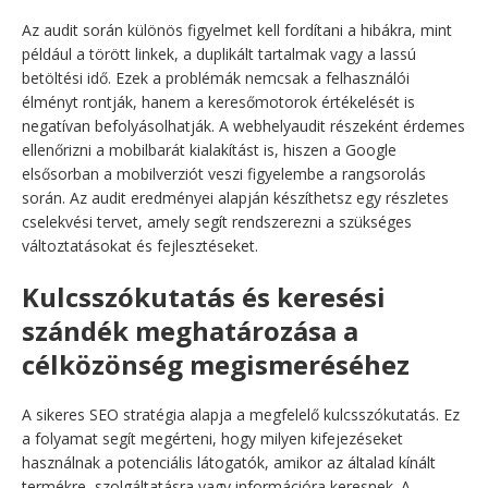
Az audit során különös figyelmet kell fordítani a hibákra, mint
például a törött linkek, a duplikált tartalmak vagy a lassú
betöltési idő. Ezek a problémák nemcsak a felhasználói
élményt rontják, hanem a keresőmotorok értékelését is
negatívan befolyásolhatják. A webhelyaudit részeként érdemes
ellenőrizni a mobilbarát kialakítást is, hiszen a Google
elsősorban a mobilverziót veszi figyelembe a rangsorolás
során. Az audit eredményei alapján készíthetsz egy részletes
cselekvési tervet, amely segít rendszerezni a szükséges
változtatásokat és fejlesztéseket.
Kulcsszókutatás és keresési
szándék meghatározása a
célközönség megismeréséhez
A sikeres SEO stratégia alapja a megfelelő kulcsszókutatás. Ez
a folyamat segít megérteni, hogy milyen kifejezéseket
használnak a potenciális látogatók, amikor az általad kínált
termékre, szolgáltatásra vagy információra keresnek. A