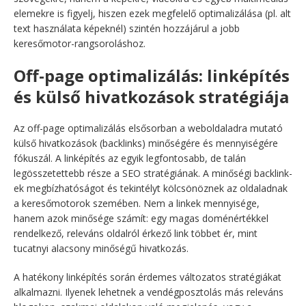
elemekre is figyelj, hiszen ezek megfelelő optimalizálása (pl. alt
text használata képeknél) szintén hozzájárul a jobb
keresőmotor-rangsoroláshoz.
Off-page optimalizálás: linképítés
és külső hivatkozások stratégiája
Az off-page optimalizálás elsősorban a weboldaladra mutató
külső hivatkozások (backlinks) minőségére és mennyiségére
fókuszál. A linképítés az egyik legfontosabb, de talán
legösszetettebb része a SEO stratégiának. A minőségi backlink-
ek megbízhatóságot és tekintélyt kölcsönöznek az oldaladnak
a keresőmotorok szemében. Nem a linkek mennyisége,
hanem azok minősége számít: egy magas doménértékkel
rendelkező, releváns oldalról érkező link többet ér, mint
tucatnyi alacsony minőségű hivatkozás.
A hatékony linképítés során érdemes változatos stratégiákat
alkalmazni. Ilyenek lehetnek a vendégposztolás más releváns