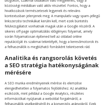
blogokon, szakmai oldalakon való megjelenés, vagy a
közösségi médiában való aktív részvétel. Fontos, hogy a
hivatkozások természetesek legyenek és releváns
kontextusban jelenjenek meg. A manipulatív vagy spam-jellegű
linkszerzési technikákat kerülni kell, mert ezek büntetés
felülvizsgálatot vonhatnak maguk után a Google részéről. A
sikeres off-page optimalizálás időigényes folyamat, amely
során folyamatosan építened kell az oldalad online
reputációját és szakmai tekintélyét, hogy a keresőmotorok és
a felhasználók is megbízható forrásként tekintsenek rád.
Analitika és rangsorolás követés
a SEO stratégia hatékonyságának
mérésére
A SEO munka eredményeinek mérése és elemzése
elengedhetetlen a folyamatos fejlődéshez. Az analitika
eszközök, mint például a Google Analytics, részletes
információkat nyújtanak a weboldal forgalmáról, a
felhasználók viselkedéséről és a konverziós arányokról. Ezek