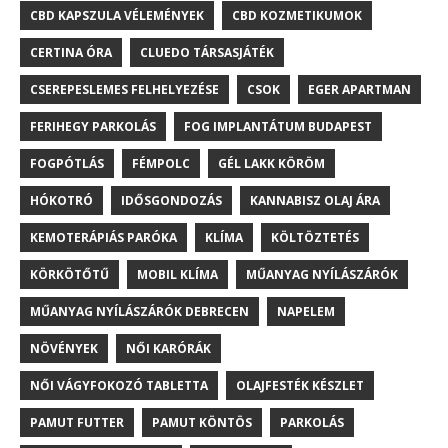
CBD KAPSZULA VÉLEMÉNYEK
CBD KOZMETIKUMOK
CERTINA ÓRA
CLUEDO TÁRSASJÁTÉK
CSEREPESLEMES FELHELYEZÉSE
CSOK
EGER APARTMAN
FERIHEGY PARKOLÁS
FOG IMPLANTÁTUM BUDAPEST
FOGPÓTLÁS
FÉMPOLC
GÉL LAKK KÖRÖM
HÓKOTRÓ
IDŐSGONDOZÁS
KANNABISZ OLAJ ÁRA
KEMOTERÁPIÁS PARÓKA
KLÍMA
KÖLTÖZTETÉS
KÖRKÖTŐTŰ
MOBIL KLÍMA
MŰANYAG NYÍLÁSZÁRÓK
MŰANYAG NYÍLÁSZÁRÓK DEBRECEN
NAPELEM
NÖVÉNYEK
NŐI KARÓRÁK
NŐI VÁGYFOKOZÓ TABLETTA
OLAJFESTÉK KÉSZLET
PAMUT FUTTER
PAMUT KÖNTÖS
PARKOLÁS