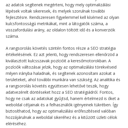
az adatok segítenek megérteni, hogy mely optimalizálási
lépések voltak sikeresek, és melyek szorulnak további
fejlesztésre. Rendszeresen figyelemmel kell kísérned az olyan
kulcsfontosságú metrikákat, mint a látogatók száma, a
visszafordulási arány, az oldalon töltött idő és a konverziók
száma.
A rangsorolás követés szintén fontos része a SEO stratégia
értékelésének. Ez azt jelenti, hogy rendszeresen ellenőrzöd a
kiválasztott kulcsszavak pozícióit a keresőmotorokban. A
pozíciók változásai jelzik, hogy az optimalizálási törekvéseid
milyen irányba haladnak, és segítenek azonosítani azokat a
területeket, ahol további munkára van szükség. Az analitika és
a rangsorolás követés együttesen lehetővé teszik, hogy
adatvezérelt döntéseket hozz a SEO stratégiádról. Fontos,
hogy ne csak az adatokat gyűjtsd, hanem értelmezd is őket a
weboldal céljainak és a felhasználók igényeinek tükrében. Így
biztosíthatod, hogy az optimalizálási erőfeszítéseid valóban
hozzájárulnak a weboldal sikeréhez és a kitűzött üzleti célok
eléréséhez.