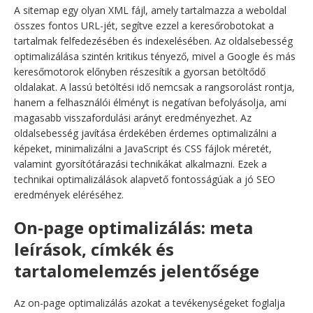
A sitemap egy olyan XML fájl, amely tartalmazza a weboldal
összes fontos URL-jét, segítve ezzel a keresőrobotokat a
tartalmak felfedezésében és indexelésében. Az oldalsebesség
optimalizálása szintén kritikus tényező, mivel a Google és más
keresőmotorok előnyben részesítik a gyorsan betöltődő
oldalakat. A lassú betöltési idő nemcsak a rangsorolást rontja,
hanem a felhasználói élményt is negatívan befolyásolja, ami
magasabb visszafordulási arányt eredményezhet. Az
oldalsebesség javítása érdekében érdemes optimalizálni a
képeket, minimalizálni a JavaScript és CSS fájlok méretét,
valamint gyorsítótárazási technikákat alkalmazni. Ezek a
technikai optimalizálások alapvető fontosságúak a jó SEO
eredmények eléréséhez.
On-page optimalizálás: meta
leírások, címkék és
tartalomelemzés jelentősége
Az on-page optimalizálás azokat a tevékenységeket foglalja