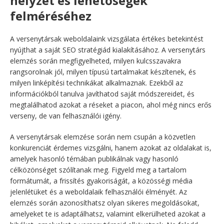
helyzet és lehetőségek
felméréséhez
A versenytársak weboldalaink vizsgálata értékes betekintést
nyújthat a saját SEO stratégiád kialakításához. A versenytárs
elemzés során megfigyelheted, milyen kulcsszavakra
rangsorolnak jól, milyen típusú tartalmakat készítenek, és
milyen linképítési technikákat alkalmaznak. Ezekből az
információkból tanulva javíthatod saját módszereidet, és
megtalálhatod azokat a réseket a piacon, ahol még nincs erős
verseny, de van felhasználói igény.
A versenytársak elemzése során nem csupán a közvetlen
konkurenciát érdemes vizsgálni, hanem azokat az oldalakat is,
amelyek hasonló témában publikálnak vagy hasonló
célközönséget szólítanak meg. Figyeld meg a tartalom
formátumát, a frissítés gyakoriságát, a közösségi média
jelenlétüket és a weboldalaik felhasználói élményét. Az
elemzés során azonosíthatsz olyan sikeres megoldásokat,
amelyeket te is adaptálhatsz, valamint elkerülheted azokat a