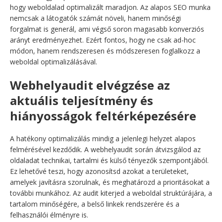
hogy weboldalad optimalizált maradjon. Az alapos SEO munka
nemcsak a látogatók számát növeli, hanem minőségi
forgalmat is generál, ami végső soron magasabb konverziós
arányt eredményezhet. Ezért fontos, hogy ne csak ad-hoc
módon, hanem rendszeresen és módszeresen foglalkozz a
weboldal optimalizálásával.
Webhelyaudit elvégzése az
aktuális teljesítmény és
hiányosságok feltérképezésére
A hatékony optimalizálás mindig a jelenlegi helyzet alapos
felmérésével kezdődik. A webhelyaudit során átvizsgálod az
oldaladat technikai, tartalmi és külső tényezők szempontjából.
Ez lehetővé teszi, hogy azonosítsd azokat a területeket,
amelyek javításra szorulnak, és meghatározd a prioritásokat a
további munkához. Az audit kiterjed a weboldal struktúrájára, a
tartalom minőségére, a belső linkek rendszerére és a
felhasználói élményre is.