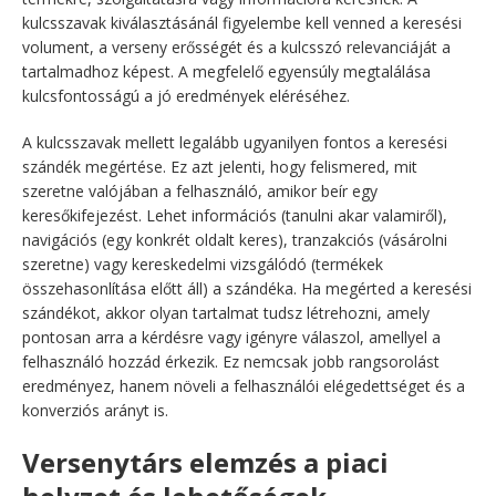
kulcsszavak kiválasztásánál figyelembe kell venned a keresési
volument, a verseny erősségét és a kulcsszó relevanciáját a
tartalmadhoz képest. A megfelelő egyensúly megtalálása
kulcsfontosságú a jó eredmények eléréséhez.
A kulcsszavak mellett legalább ugyanilyen fontos a keresési
szándék megértése. Ez azt jelenti, hogy felismered, mit
szeretne valójában a felhasználó, amikor beír egy
keresőkifejezést. Lehet információs (tanulni akar valamiről),
navigációs (egy konkrét oldalt keres), tranzakciós (vásárolni
szeretne) vagy kereskedelmi vizsgálódó (termékek
összehasonlítása előtt áll) a szándéka. Ha megérted a keresési
szándékot, akkor olyan tartalmat tudsz létrehozni, amely
pontosan arra a kérdésre vagy igényre válaszol, amellyel a
felhasználó hozzád érkezik. Ez nemcsak jobb rangsorolást
eredményez, hanem növeli a felhasználói elégedettséget és a
konverziós arányt is.
Versenytárs elemzés a piaci