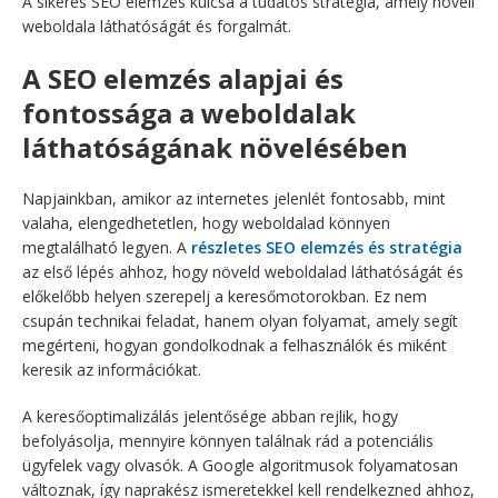
A sikeres SEO elemzés kulcsa a tudatos stratégia, amely növeli
weboldala láthatóságát és forgalmát.
A SEO elemzés alapjai és
fontossága a weboldalak
láthatóságának növelésében
Napjainkban, amikor az internetes jelenlét fontosabb, mint
valaha, elengedhetetlen, hogy weboldalad könnyen
megtalálható legyen. A
részletes SEO elemzés és stratégia
az első lépés ahhoz, hogy növeld weboldalad láthatóságát és
előkelőbb helyen szerepelj a keresőmotorokban. Ez nem
csupán technikai feladat, hanem olyan folyamat, amely segít
megérteni, hogyan gondolkodnak a felhasználók és miként
keresik az információkat.
A keresőoptimalizálás jelentősége abban rejlik, hogy
befolyásolja, mennyire könnyen találnak rád a potenciális
ügyfelek vagy olvasók. A Google algoritmusok folyamatosan
változnak, így naprakész ismeretekkel kell rendelkezned ahhoz,