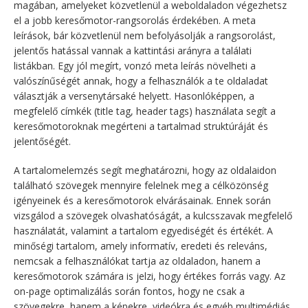
magában, amelyeket közvetlenül a weboldaladon végezhetsz
el a jobb keresőmotor-rangsorolás érdekében. A meta
leírások, bár közvetlenül nem befolyásolják a rangsorolást,
jelentős hatással vannak a kattintási arányra a találati
listákban. Egy jól megírt, vonzó meta leírás növelheti a
valószínűségét annak, hogy a felhasználók a te oldaladat
választják a versenytársaké helyett. Hasonlóképpen, a
megfelelő címkék (title tag, header tags) használata segít a
keresőmotoroknak megérteni a tartalmad struktúráját és
jelentőségét.
A tartalomelemzés segít meghatározni, hogy az oldalaidon
található szövegek mennyire felelnek meg a célközönség
igényeinek és a keresőmotorok elvárásainak. Ennek során
vizsgálod a szövegek olvashatóságát, a kulcsszavak megfelelő
használatát, valamint a tartalom egyediségét és értékét. A
minőségi tartalom, amely informatív, eredeti és releváns,
nemcsak a felhasználókat tartja az oldaladon, hanem a
keresőmotorok számára is jelzi, hogy értékes forrás vagy. Az
on-page optimalizálás során fontos, hogy ne csak a
szövegekre, hanem a képekre, videókra és egyéb multimédiás