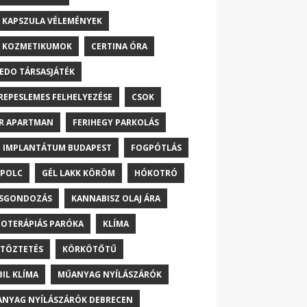
 KAPSZULA VÉLEMÉNYEK
 KOZMETIKUMOK
CERTINA ÓRA
EDO TÁRSASJÁTÉK
REPESLEMES FELHELYEZÉSE
CSOK
R APARTMAN
FERIHEGY PARKOLÁS
 IMPLANTÁTUM BUDAPEST
FOGPÓTLÁS
POLC
GÉL LAKK KÖRÖM
HÓKOTRÓ
ŐSGONDOZÁS
KANNABISZ OLAJ ÁRA
OTERÁPIÁS PARÓKA
KLÍMA
TÖZTETÉS
KÖRKÖTŐTŰ
IL KLÍMA
MŰANYAG NYÍLÁSZÁRÓK
NYAG NYÍLÁSZÁRÓK DEBRECEN