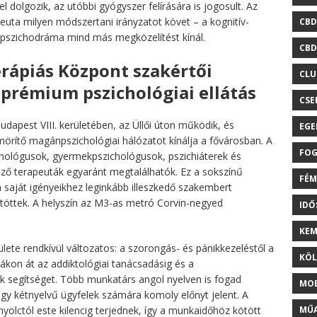
 dolgozik, az utóbbi gyógyszer felírására is jogosult. Az
uta milyen módszertani irányzatot követ – a kognitív-
CBD
 pszichodráma mind más megközelítést kínál.
CBD
erápiás Központ szakértői
CLU
 prémium pszichológiai ellátás
CSE
dapest VIII. kerületében, az Üllői úton működik, és
EGE
örítő magánpszichológiai hálózatot kínálja a fővárosban. A
FOG
ichológusok, gyermekpszichológusok, pszichiáterek és
ező terapeuták egyaránt megtalálhatók. Ez a sokszínű
FÉM
 a saját igényeikhez leginkább illeszkedő szakembert
ötöttek. A helyszín az M3-as metró Corvin-negyed
ID
KEM
te rendkívül változatos: a szorongás- és pánikkezeléstől a
KÖL
ákon át az addiktológiai tanácsadásig és a
ak segítséget. Több munkatárs angol nyelven is fogad
MOB
vagy kétnyelvű ügyfelek számára komoly előnyt jelent. A
MŰA
nyolctól este kilencig terjednek, így a munkaidőhöz kötött