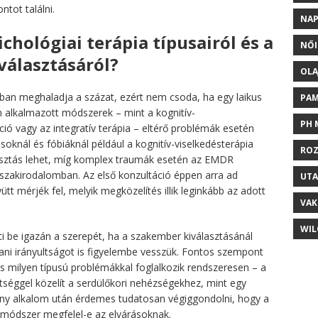
ntot találni.
NAP
chológiai terápia típusairól és a
NŐI
választásáról?
OLA
ban meghaladja a százat, ezért nem csoda, ha egy laikus
PAM
n alkalmazott módszerek – mint a kognitív-
PH 
ió vagy az integratív terápia – eltérő problémák esetén
knál és fóbiáknál például a kognitív-viselkedésterápia
ROZ
lasztás lehet, míg komplex traumák esetén az EMDR
zakirodalomban. Az első konzultáció éppen arra ad
UTA
ütt mérjék fel, melyik megközelítés illik leginkább az adott
VAK
WIL
íti be igazán a szerepét, ha a szakember kiválasztásánál
i irányultságot is figyelembe vesszük. Fontos szempont
és milyen típusú problémákkal foglalkozik rendszeresen – a
séggel közelít a serdülőkori nehézségekhez, mint egy
éhány alkalom után érdemes tudatosan végiggondolni, hogy a
t módszer megfelel-e az elvárásoknak.