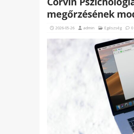
Corvin Pszichológia
megőrzésének mod
2026-05-26
admin
Egészség
0