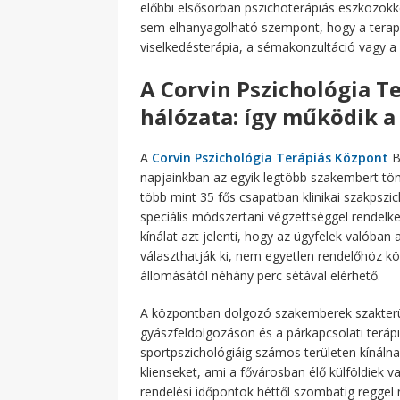
előbbi elsősorban pszichoterápiás eszközökkel
sem elhanyagolható szempont, hogy a terape
viselkedésterápia, a sémakonzultáció vagy a
A Corvin Pszichológia T
hálózata: így működik a
A
Corvin Pszichológia Terápiás Központ
Bu
napjainkban az egyik legtöbb szakembert töm
több mint 35 fős csapatban klinikai szakpsz
speciális módszertani végzettséggel rendelk
kínálat azt jelenti, hogy az ügyfelek valóban
választhatják ki, nem egyetlen rendelőhöz k
állomásától néhány perc sétával elérhető.
A központban dolgozó szakemberek szakterüle
gyászfeldolgozáson és a párkapcsolati terápi
sportpszichológiáig számos területen kínáln
klienseket, ami a fővárosban élő külföldiek 
rendelési időpontok héttől szombatig reggel 