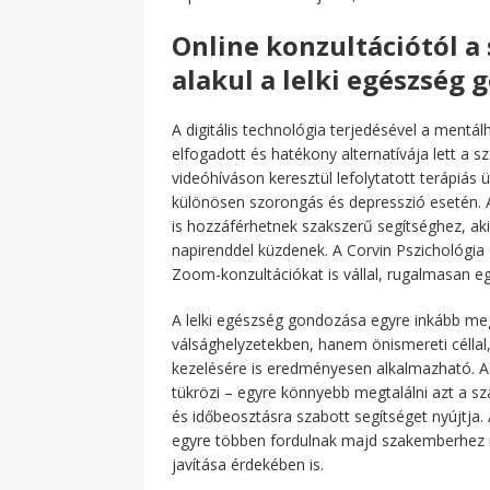
Online konzultációtól a
alakul a lelki egészség
A digitális technológia terjedésével a mentálh
elfogadott és hatékony alternatívája lett a 
videóhíváson keresztül lefolytatott terápi
különösen szorongás és depresszió esetén. Az
is hozzáférhetnek szakszerű segítséghez, ak
napirenddel küzdenek. A Corvin Pszichológi
Zoom-konzultációkat is vállal, rugalmasan e
A lelki egészség gondozása egyre inkább meg
válsághelyzetekben, hanem önismereti céllal
kezelésére is eredményesen alkalmazható. A 
tükrözi – egyre könnyebb megtalálni azt a sz
és időbeosztásra szabott segítséget nyújtja
egyre többen fordulnak majd szakemberhez 
javítása érdekében is.