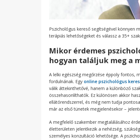
Pszichológus kereső segítségével könnyen m
terápiás lehetőségeket és válassz a 35+ sza
Mikor érdemes pszicholó
hogyan találjuk meg a 
A lelki egészség megőrzése éppoly fontos, m
fordulnának. Egy
online pszichológus keres
válik áttekinthetővé, hanem a különböző szak
összehasonlíthatók. Ez különösen akkor haszn
ellátórendszerrel, és még nem tudja pontosan
már az első tünetek megjelenésekor – jelent
A megfelelő szakember megtalálásához érde
életterületen jelentkezik a nehézség, szükség
személyes konzultáció lehetősége. A pszichol