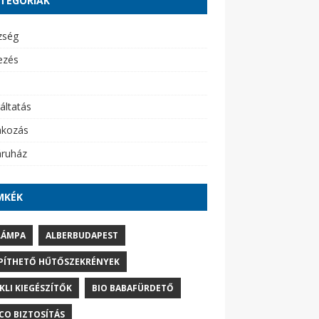
TEGÓRIÁK
zség
ezés
áltatás
akozás
ruház
MKÉK
LÁMPA
ALBERBUDAPEST
PÍTHETŐ HŰTŐSZEKRÉNYEK
IKLI KIEGÉSZÍTŐK
BIO BABAFÜRDETŐ
CO BIZTOSÍTÁS