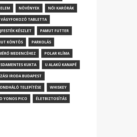
ELEM
NÖVÉNYEK
NŐI KARÓRÁK
 VÁGYFOKOZÓ TABLETTA
JFESTÉK KÉSZLET
PAMUT FUTTER
UT KÖNTÖS
PARKOLÁS
MÉRŐ MEDENCÉHEZ
POLAR KLÍMA
SDAMENTES KUKTA
U ALAKÚ KANAPÉ
ZÁSI IRODA BUDAPEST
ONDHÁLÓ TELEPÍTÉSE
WHISKEY
O YONOS PICO
ÉLETBIZTOSÍTÁS