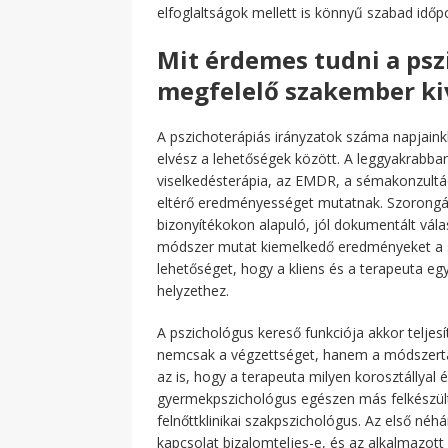
elfoglaltságok mellett is könnyű szabad időpo
Mit érdemes tudni a pszi
megfelelő szakember ki
A pszichoterápiás irányzatok száma napjaink
elvész a lehetőségek között. A leggyakrabba
viselkedésterápia, az EMDR, a sémakonzultác
eltérő eredményességet mutatnak. Szorongáso
bizonyítékokon alapuló, jól dokumentált vá
módszer mutat kiemelkedő eredményeket a s
lehetőséget, hogy a kliens és a terapeuta egy
helyzethez.
A pszichológus kereső funkciója akkor teljes
nemcsak a végzettséget, hanem a módszertan
az is, hogy a terapeuta milyen korosztállyal 
gyermekpszichológus egészen más felkészült
felnőttklinikai szakpszichológus. Az első n
kapcsolat bizalomteljes-e, és az alkalmazot