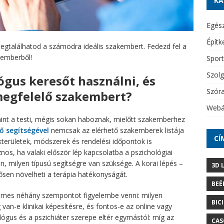
KA
Egés
Építk
egtalálhatod a számodra ideális szakembert. Fedezd fel a
kemberből!
Sport
Szolg
gus keresőt használni, és
Szór
megfelelő szakembert?
Webá
int a testi, mégis sokan haboznak, mielőtt szakemberhez
ő segítségével
nemcsak az elérhető szakemberek listája
CÍ
területek, módszerek és rendelési időpontok is
os, ha valaki először lép kapcsolatba a pszichológiai
, milyen típusú segítségre van szüksége. A korai lépés –
3D 
ősen növelheti a terápia hatékonyságát.
BEÉ
mes néhány szempontot figyelembe venni: milyen
BIC
 van-e klinikai képesítésre, és fontos-e az online vagy
ógus és a pszichiáter szerepe eltér egymástól: míg az
CAS