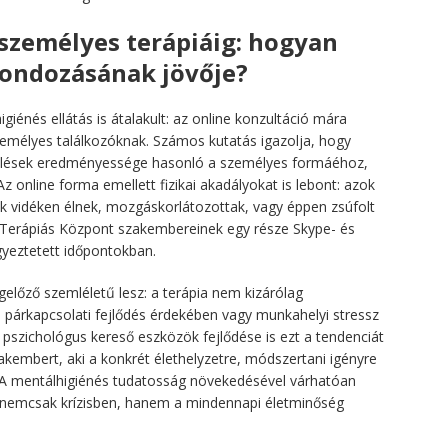
 személyes terápiáig: hogyan
 gondozásának jövője?
igiénés ellátás is átalakult: az online konzultáció mára
személyes találkozóknak. Számos kutatás igazolja, hogy
ás ülések eredményessége hasonló a személyes formáéhoz,
 online forma emellett fizikai akadályokat is lebont: azok
ik vidéken élnek, mozgáskorlátozottak, vagy éppen zsúfolt
a Terápiás Központ szakembereinek egy része Skype- és
gyeztetett időpontokban.
előző szemléletű lesz: a terápia nem kizárólag
, párkapcsolati fejlődés érdekében vagy munkahelyi stressz
pszichológus kereső eszközök fejlődése is ezt a tendenciát
akembert, aki a konkrét élethelyzetre, módszertani igényre
. A mentálhigiénés tudatosság növekedésével várhatóan
nemcsak krízisben, hanem a mindennapi életminőség