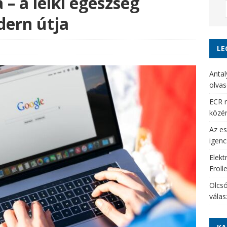
 – a lelki egészség
ern útja
LE
Antal
olvas
ECR r
közé
Az es
igenc
Elekt
Eroll
Olcsó
vála