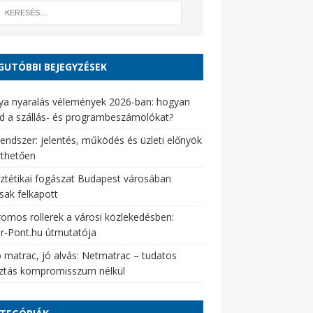
GUTÓBBI BEJEGYZÉSEK
ya nyaralás vélemények 2026-ban: hogyan
d a szállás- és programbeszámolókat?
endszer: jelentés, működés és üzleti előnyök
rthetően
ztétikai fogászat Budapest városában
sak felkapott
romos rollerek a városi közlekedésben:
er-Pont.hu útmutatója
 matrac, jó alvás: Netmatrac – tudatos
sztás kompromisszum nélkül