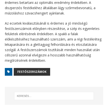
érdemes betartani az optimális eredmény érdekében. A
diszperziós festékekhez általában lágy szőrmebevonatú, a
mázoláshoz szivacshengert ajánlanak.
Az ecsetek kiválasztásánál is érdemes a jó minőségű
festőszerszámok előnyben részesítése, a szép és egyenletes
felületek elérésének érdekében. A spakli a falak
előkészítéséhez használható szerszám, ami a régi festékréteg
lekaparására és a glettagyag felhordására és eloszlatására
szolgál. A festőszerszámok tisztítását minden használat után
célszerű azonnal elvégezni a hosszabb használhatóság
megőrzésének érdekében.
FESTŐSZERSZÁMOK