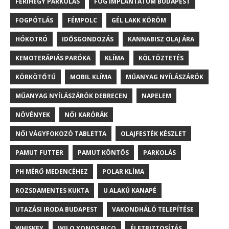
FERIHEGY PARKOLÁS
FOG IMPLANTÁTUM BUDAPEST
FOGPÓTLÁS
FÉMPOLC
GÉL LAKK KÖRÖM
HÓKOTRÓ
IDŐSGONDOZÁS
KANNABISZ OLAJ ÁRA
KEMOTERÁPIÁS PARÓKA
KLÍMA
KÖLTÖZTETÉS
KÖRKÖTŐTŰ
MOBIL KLÍMA
MŰANYAG NYÍLÁSZÁRÓK
MŰANYAG NYÍLÁSZÁRÓK DEBRECEN
NAPELEM
NÖVÉNYEK
NŐI KARÓRÁK
NŐI VÁGYFOKOZÓ TABLETTA
OLAJFESTÉK KÉSZLET
PAMUT FUTTER
PAMUT KÖNTÖS
PARKOLÁS
PH MÉRŐ MEDENCÉHEZ
POLAR KLÍMA
ROZSDAMENTES KUKTA
U ALAKÚ KANAPÉ
UTAZÁSI IRODA BUDAPEST
VAKONDHÁLÓ TELEPÍTÉSE
WHISKEY
WILO YONOS PICO
ÉLETBIZTOSÍTÁS