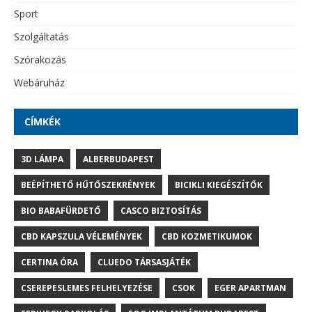
Sport
Szolgáltatás
Szórakozás
Webáruház
CÍMKÉK
3D LÁMPA
ALBERBUDAPEST
BEÉPÍTHETŐ HŰTŐSZEKRÉNYEK
BICIKLI KIEGÉSZÍTŐK
BIO BABAFÜRDETŐ
CASCO BIZTOSÍTÁS
CBD KAPSZULA VÉLEMÉNYEK
CBD KOZMETIKUMOK
CERTINA ÓRA
CLUEDO TÁRSASJÁTÉK
CSEREPESLEMES FELHELYEZÉSE
CSOK
EGER APARTMAN