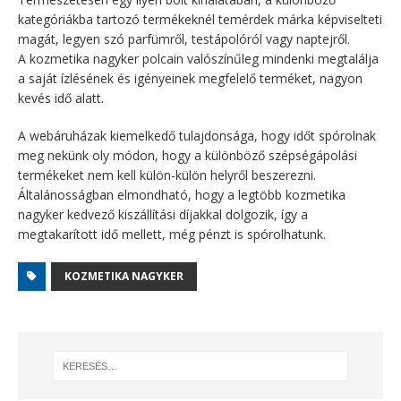
kategóriákba tartozó termékeknél temérdek márka képviselteti
magát, legyen szó parfümről, testápolóról vagy naptejről.
A kozmetika nagyker polcain valószínűleg mindenki megtalálja
a saját ízlésének és igényeinek megfelelő terméket, nagyon
kevés idő alatt.
A webáruházak kiemelkedő tulajdonsága, hogy időt spórolnak
meg nekünk oly módon, hogy a különböző szépségápolási
termékeket nem kell külön-külön helyről beszerezni.
Általánosságban elmondható, hogy a legtöbb kozmetika
nagyker kedvező kiszállítási díjakkal dolgozik, így a
megtakarított idő mellett, még pénzt is spórolhatunk.
KOZMETIKA NAGYKER