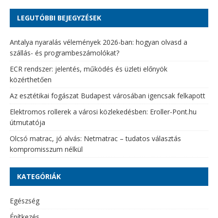
LEGUTÓBBI BEJEGYZÉSEK
Antalya nyaralás vélemények 2026-ban: hogyan olvasd a
szállás- és programbeszámolókat?
ECR rendszer: jelentés, működés és üzleti előnyök
közérthetően
Az esztétikai fogászat Budapest városában igencsak felkapott
Elektromos rollerek a városi közlekedésben: Eroller-Pont.hu
útmutatója
Olcsó matrac, jó alvás: Netmatrac – tudatos választás
kompromisszum nélkül
KATEGÓRIÁK
Egészség
Építkezés