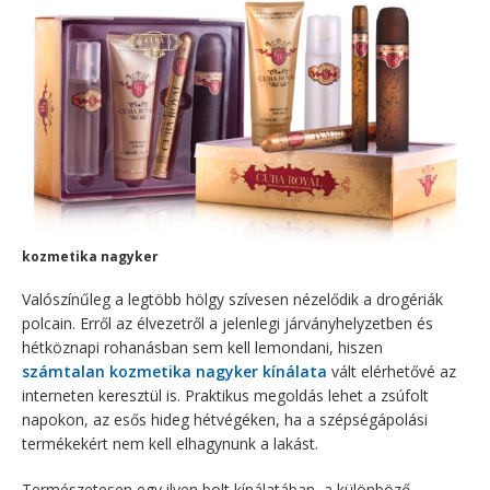
kozmetika nagyker
Valószínűleg a legtöbb hölgy szívesen nézelődik a drogériák
polcain. Erről az élvezetről a jelenlegi járványhelyzetben és
hétköznapi rohanásban sem kell lemondani, hiszen
számtalan kozmetika nagyker kínálata
vált elérhetővé az
interneten keresztül is. Praktikus megoldás lehet a zsúfolt
napokon, az esős hideg hétvégéken, ha a szépségápolási
termékekért nem kell elhagynunk a lakást.
Természetesen egy ilyen bolt kínálatában, a különböző