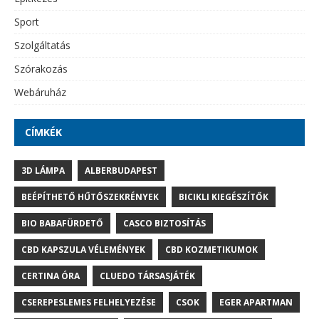
Sport
Szolgáltatás
Szórakozás
Webáruház
CÍMKÉK
3D LÁMPA
ALBERBUDAPEST
BEÉPÍTHETŐ HŰTŐSZEKRÉNYEK
BICIKLI KIEGÉSZÍTŐK
BIO BABAFÜRDETŐ
CASCO BIZTOSÍTÁS
CBD KAPSZULA VÉLEMÉNYEK
CBD KOZMETIKUMOK
CERTINA ÓRA
CLUEDO TÁRSASJÁTÉK
CSEREPESLEMES FELHELYEZÉSE
CSOK
EGER APARTMAN