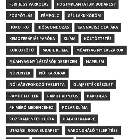
FERIHEGY PARKOLÁS
FOG IMPLANTÁTUM BUDAPEST
FOGPÓTLÁS
FÉMPOLC
GÉL LAKK KÖRÖM
HÓKOTRÓ
IDŐSGONDOZÁS
KANNABISZ OLAJ ÁRA
KEMOTERÁPIÁS PARÓKA
KLÍMA
KÖLTÖZTETÉS
KÖRKÖTŐTŰ
MOBIL KLÍMA
MŰANYAG NYÍLÁSZÁRÓK
MŰANYAG NYÍLÁSZÁRÓK DEBRECEN
NAPELEM
NÖVÉNYEK
NŐI KARÓRÁK
NŐI VÁGYFOKOZÓ TABLETTA
OLAJFESTÉK KÉSZLET
PAMUT FUTTER
PAMUT KÖNTÖS
PARKOLÁS
PH MÉRŐ MEDENCÉHEZ
POLAR KLÍMA
ROZSDAMENTES KUKTA
U ALAKÚ KANAPÉ
UTAZÁSI IRODA BUDAPEST
VAKONDHÁLÓ TELEPÍTÉSE