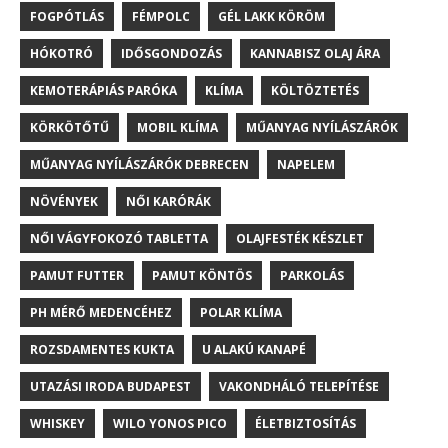
FOGPÓTLÁS
FÉMPOLC
GÉL LAKK KÖRÖM
HÓKOTRÓ
IDŐSGONDOZÁS
KANNABISZ OLAJ ÁRA
KEMOTERÁPIÁS PARÓKA
KLÍMA
KÖLTÖZTETÉS
KÖRKÖTŐTŰ
MOBIL KLÍMA
MŰANYAG NYÍLÁSZÁRÓK
MŰANYAG NYÍLÁSZÁRÓK DEBRECEN
NAPELEM
NÖVÉNYEK
NŐI KARÓRÁK
NŐI VÁGYFOKOZÓ TABLETTA
OLAJFESTÉK KÉSZLET
PAMUT FUTTER
PAMUT KÖNTÖS
PARKOLÁS
PH MÉRŐ MEDENCÉHEZ
POLAR KLÍMA
ROZSDAMENTES KUKTA
U ALAKÚ KANAPÉ
UTAZÁSI IRODA BUDAPEST
VAKONDHÁLÓ TELEPÍTÉSE
WHISKEY
WILO YONOS PICO
ÉLETBIZTOSÍTÁS