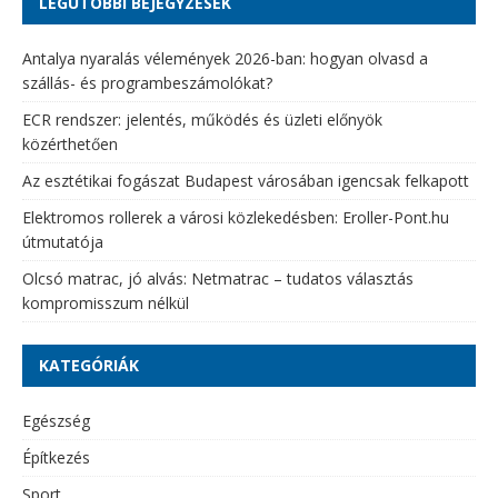
LEGUTÓBBI BEJEGYZÉSEK
Antalya nyaralás vélemények 2026-ban: hogyan olvasd a
szállás- és programbeszámolókat?
ECR rendszer: jelentés, működés és üzleti előnyök
közérthetően
Az esztétikai fogászat Budapest városában igencsak felkapott
Elektromos rollerek a városi közlekedésben: Eroller-Pont.hu
útmutatója
Olcsó matrac, jó alvás: Netmatrac – tudatos választás
kompromisszum nélkül
KATEGÓRIÁK
Egészség
Építkezés
Sport