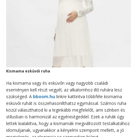
Kismama esküvői ruha
Ha kismama vagy és esküvőn vagy nagyobb családi
eseményen kell részt vegyél, az alkalomhoz illő ruhára lesz
szükséged. A
bboom.hu
linkre kattintva többféle kismama
esküvői ruhát is összehasonlíthatsz egymással. Számos ruha
közül választhatod ki a leginkább megfelelőt, ami színben és
stílusban is harmonizál az egyéniségeddel. Ezek a ruhák úgy
lettek kialakítva, hogy a kismamák megváltozott testalkatához
idomuljanak, ugyanakkor a kényelmi szempont mellett, a jó
megjelenés, az elegancia se szenvedjen hiányt.