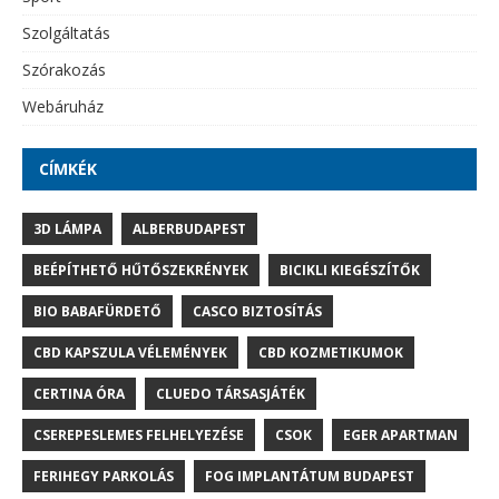
Szolgáltatás
Szórakozás
Webáruház
CÍMKÉK
3D LÁMPA
ALBERBUDAPEST
BEÉPÍTHETŐ HŰTŐSZEKRÉNYEK
BICIKLI KIEGÉSZÍTŐK
BIO BABAFÜRDETŐ
CASCO BIZTOSÍTÁS
CBD KAPSZULA VÉLEMÉNYEK
CBD KOZMETIKUMOK
CERTINA ÓRA
CLUEDO TÁRSASJÁTÉK
CSEREPESLEMES FELHELYEZÉSE
CSOK
EGER APARTMAN
FERIHEGY PARKOLÁS
FOG IMPLANTÁTUM BUDAPEST