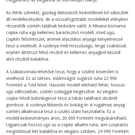
Az élénk színeket, gazdag dekorációt kedvelőknek bő választék
áll rendelkezésükre, de a visszafogottabb modelleket előnyben
részesítők szintén találnak kedvükre valót. A Mivana kismama
csipke ruha egy kellemes barackszínű modell, rövid ujjú,
csipkés felsőrésszel, aminek elasztikus anyaga kényelmessé
teszi a viselését. A szoknya midi hosszúságú, lenge szabással,
enyhén áttetsző felső részből és kellemes anyagból készült
alsó részből kialakítva.
A szabásvonala lehetővé teszi, hogy a szülést követően is
viselhesd. Ez az ízléses, vidámságot sugárzó ruha 22 990
Forintért a Tiéd lehet. Hasonló modell elérhető fehér, hosszú
ujjú változatban, szatén szalaggal kiegészítve. Az elegáns
csipke felsőt különlegessé teszi a hátán található diszkrét
gombsor. A szoknya libbenős és bokáig ér. A rugalmas anyag
szintén alkalmassá teszi a szülés utáni használatra. Ez a
modell kedvezményes áron, 20 000 Forintért megvásárolható.
Ugyancsak hosszú ujjú az a csipke alkalmi ruha, ami szoptatós
megoldással lett kialakítva és elegáns színben, 24 990 Forintért