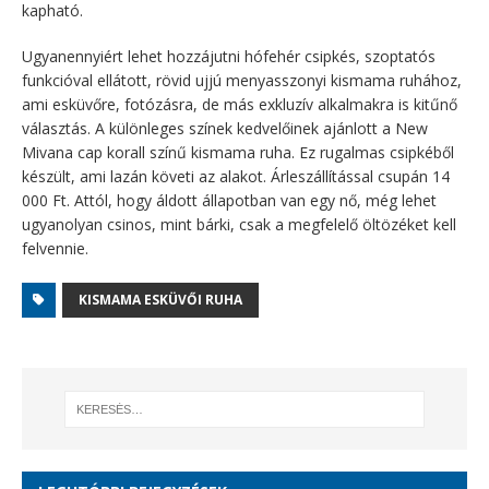
kapható.
Ugyanennyiért lehet hozzájutni hófehér csipkés, szoptatós
funkcióval ellátott, rövid ujjú menyasszonyi kismama ruhához,
ami esküvőre, fotózásra, de más exkluzív alkalmakra is kitűnő
választás. A különleges színek kedvelőinek ajánlott a New
Mivana cap korall színű kismama ruha. Ez rugalmas csipkéből
készült, ami lazán követi az alakot. Árleszállítással csupán 14
000 Ft. Attól, hogy áldott állapotban van egy nő, még lehet
ugyanolyan csinos, mint bárki, csak a megfelelő öltözéket kell
felvennie.
KISMAMA ESKÜVŐI RUHA