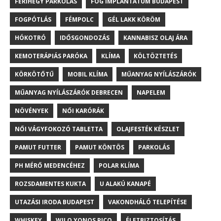
FERIHEGY PARKOLÁS
FOG IMPLANTÁTUM BUDAPEST
FOGPÓTLÁS
FÉMPOLC
GÉL LAKK KÖRÖM
HÓKOTRÓ
IDŐSGONDOZÁS
KANNABISZ OLAJ ÁRA
KEMOTERÁPIÁS PARÓKA
KLÍMA
KÖLTÖZTETÉS
KÖRKÖTŐTŰ
MOBIL KLÍMA
MŰANYAG NYÍLÁSZÁRÓK
MŰANYAG NYÍLÁSZÁRÓK DEBRECEN
NAPELEM
NÖVÉNYEK
NŐI KARÓRÁK
NŐI VÁGYFOKOZÓ TABLETTA
OLAJFESTÉK KÉSZLET
PAMUT FUTTER
PAMUT KÖNTÖS
PARKOLÁS
PH MÉRŐ MEDENCÉHEZ
POLAR KLÍMA
ROZSDAMENTES KUKTA
U ALAKÚ KANAPÉ
UTAZÁSI IRODA BUDAPEST
VAKONDHÁLÓ TELEPÍTÉSE
WHISKEY
WILO YONOS PICO
ÉLETBIZTOSÍTÁS