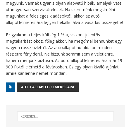
megyünk. Vannak ugyanis olyan alapvető hibák, amelyek vétel
után gyorsan szervizkötelesek. Ha szeretnénk megkímélni
magunkat a felesleges kiadásoktól, akkor az autó
állapotfelmérés ára legyen bekalkulálva a vásárlás összegébe!
Ez gyakran a teljes költség 1 %-a, viszont jelentős
megtakarítást okoz, főleg akkor, ha megkímél bennünket egy
nagyon rossz üzlettől. Az autoallapot.hu oldalon minden
részletre fény derül. Ne bízzunk semmit sem a véletlenre,
hanem menjünk biztosra. Az autó állapotfelmérés ára már 19
900 Ft-tól elérhető a fővárosban. Ez egy olyan kiváló ajánlat,
amire kár lenne nemet mondani.
AUTÓ ÁLLAPOTFELMÉRÉS ÁRA