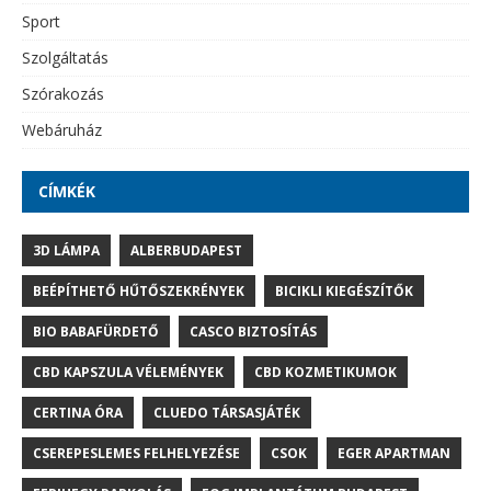
Sport
Szolgáltatás
Szórakozás
Webáruház
CÍMKÉK
3D LÁMPA
ALBERBUDAPEST
BEÉPÍTHETŐ HŰTŐSZEKRÉNYEK
BICIKLI KIEGÉSZÍTŐK
BIO BABAFÜRDETŐ
CASCO BIZTOSÍTÁS
CBD KAPSZULA VÉLEMÉNYEK
CBD KOZMETIKUMOK
CERTINA ÓRA
CLUEDO TÁRSASJÁTÉK
CSEREPESLEMES FELHELYEZÉSE
CSOK
EGER APARTMAN