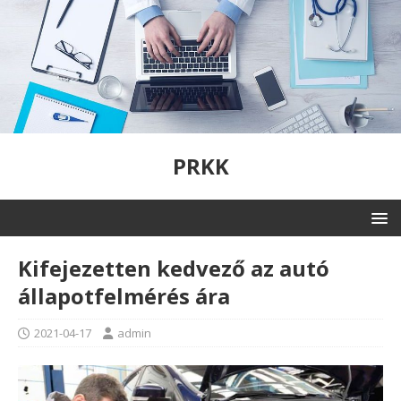
PRKK
Kifejezetten kedvező az autó
állapotfelmérés ára
2021-04-17
admin