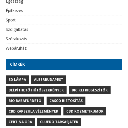
Egészség
Építkezés
Sport
Szolgáltatás
Szórakozás
Webáruház
CÍMKÉK
3D LÁMPA
ALBERBUDAPEST
BEÉPÍTHETŐ HŰTŐSZEKRÉNYEK
BICIKLI KIEGÉSZÍTŐK
BIO BABAFÜRDETŐ
CASCO BIZTOSÍTÁS
CBD KAPSZULA VÉLEMÉNYEK
CBD KOZMETIKUMOK
CERTINA ÓRA
CLUEDO TÁRSASJÁTÉK