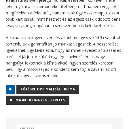
Ráadásul az ilyen jellegű munkák esetében, könnyen mellé
lehet nyúlni a szakembereket illetően, mert ha nem végzi el
megfelelően a feladatát, hanem csak úgy összecsapja, akkor
több kárt csinál, mint hasznot és az egész csak kidobott pénz
lesz, sőt, még magában a szerkezetben is keletkezhet kár.
A ​klíma akció ingyen szerelés azonban egy szakértő csapattal
történik, akik garantáltan jó munkát végeznek. A beszerelést
igyekeznek úgy kivitelezni, hogy az minél kevesebb fúrással és
töréssel járjon. A kültéri egység elhelyezésére is nagy
hangsúlyt fektetnek a ​klíma akció ingyen szerelés keretein
belül, így a motorzaj és a kondenz sem fogja zavarni az ott
lakókat vagy a szomszédokat.
​FŰTÉSRE OPTIMALIZÁLT KLÍMA
​KLÍMA AKCIÓ INGYEN SZERELÉS