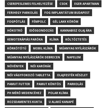
CSEREPESLEMES FELHELYEZÉSE
CSOK
EGER APARTMAN
FERIHEGY PARKOLÁS
FOG IMPLANTÁTUM BUDAPEST
FOGPÓTLÁS
FÉMPOLC
GÉL LAKK KÖRÖM
HÓKOTRÓ
IDŐSGONDOZÁS
KANNABISZ OLAJ ÁRA
KEMOTERÁPIÁS PARÓKA
KLÍMA
KÖLTÖZTETÉS
KÖRKÖTŐTŰ
MOBIL KLÍMA
MŰANYAG NYÍLÁSZÁRÓK
MŰANYAG NYÍLÁSZÁRÓK DEBRECEN
NAPELEM
NÖVÉNYEK
NŐI KARÓRÁK
NŐI VÁGYFOKOZÓ TABLETTA
OLAJFESTÉK KÉSZLET
PAMUT FUTTER
PAMUT KÖNTÖS
PARKOLÁS
PH MÉRŐ MEDENCÉHEZ
POLAR KLÍMA
ROZSDAMENTES KUKTA
U ALAKÚ KANAPÉ