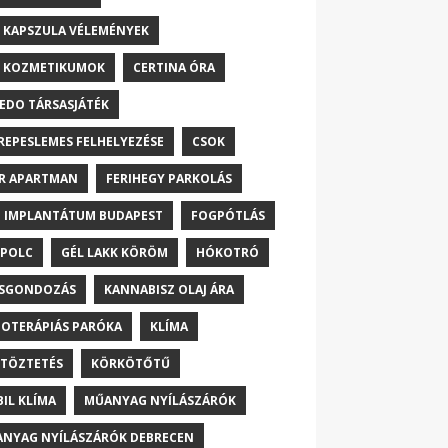
 KAPSZULA VÉLEMÉNYEK
 KOZMETIKUMOK
CERTINA ÓRA
EDO TÁRSASJÁTÉK
REPESLEMES FELHELYEZÉSE
CSOK
R APARTMAN
FERIHEGY PARKOLÁS
 IMPLANTÁTUM BUDAPEST
FOGPÓTLÁS
POLC
GÉL LAKK KÖRÖM
HÓKOTRÓ
ŐSGONDOZÁS
KANNABISZ OLAJ ÁRA
OTERÁPIÁS PARÓKA
KLÍMA
TÖZTETÉS
KÖRKÖTŐTŰ
IL KLÍMA
MŰANYAG NYÍLÁSZÁRÓK
NYAG NYÍLÁSZÁRÓK DEBRECEN