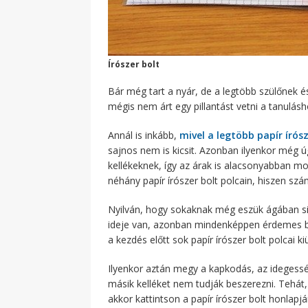
Írószer bolt
Bár még tart a nyár, de a legtöbb szülőnek 
mégis nem árt egy pillantást vetni a tanulásh
Annál is inkább,
mivel a legtöbb papír írósz
sajnos nem is kicsit. Azonban ilyenkor még ú
kellékeknek, így az árak is alacsonyabban 
néhány papír írószer bolt polcain, hiszen s
Nyilván, hogy sokaknak még eszük ágában sin
ideje van, azonban mindenképpen érdemes bev
a kezdés előtt sok papír írószer bolt polcai ki
Ilyenkor aztán megy a kapkodás, az idegess
másik kelléket nem tudják beszerezni. Tehát, 
akkor kattintson a papír írószer bolt honlapjá