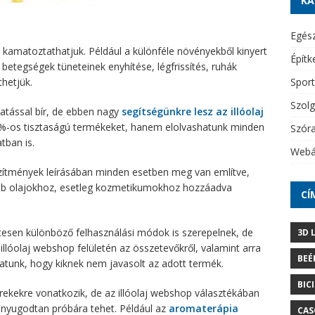
KA
Egés
 kamatoztathatjuk. Például a különféle növényekből kinyert
Építk
etegségek tüneteinek enyhítése, légfrissítés, ruhák
Sport
thetjük.
Szolg
hatással bír, de ebben nagy
segítségünkre lesz az illóolaj
%-os tisztaságú termékeket, hanem elolvashatunk minden
Szór
tban is.
Webá
szítmények leírásában minden esetben meg van említve,
b olajokhoz, esetleg kozmetikumokhoz hozzáadva
CÍ
tesen különböző felhasználási módok is szerepelnek, de
3D 
z illóolaj webshop felületén az összetevőkről, valamint arra
BEÉ
hatunk, hogy kiknek nem javasolt az adott termék.
BIC
rekekre vonatkozik, de az illóolaj webshop választékában
i nyugodtan próbára tehet. Például az
aromaterápia
CAS