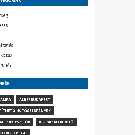
TEGÓRIÁK
zség
ezés
áltatás
akozás
ruház
MKÉK
LÁMPA
ALBERBUDAPEST
PÍTHETŐ HŰTŐSZEKRÉNYEK
IKLI KIEGÉSZÍTŐK
BIO BABAFÜRDETŐ
CO BIZTOSÍTÁS