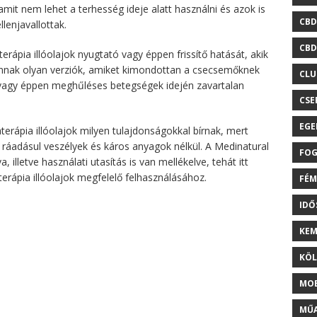
amit nem lehet a terhesség ideje alatt használni és azok is
CBD
llenjavallottak.
CBD
erápia illóolajok nyugtató vagy éppen frissítő hatását, akik
vannak olyan verziók, amiket kimondottan a csecsemőknek
CLU
 vagy éppen meghűléses betegségek idején zavartalan
CSE
EGE
erápia illóolajok milyen tulajdonságokkal bírnak, mert
ráadásul veszélyek és káros anyagok nélkül. A Medinatural
FOG
 illetve használati utasítás is van mellékelve, tehát itt
rápia illóolajok megfelelő felhasználásához.
FÉM
ID
KEM
KÖL
MOB
MŰA