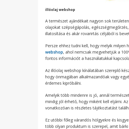
illóolaj webshop
A természet ajándékait nagyon sok területen
olajokat szépségápolás, egészségmegőrzés, b
illatosítása és akár rovarirtás céljából is beve
Persze ehhez tudni kell, hogy melyik milyen 
webshop
, ahol nemcsak megvehetjük a 100
fontos információt a használatukkal kapcsola
Az illóolaj webshop kínálatában szereplő ké
hogy önmagában alkalmazandóak vagy egyé
érdemes kipróbálni.
Amelyik több mindenre is jó, annál természe
mindig jól érhető, hogy miként kell eljárni. A
vonatkozóan is részletes tájékoztatást talál
Ez utóbbi főleg várandós hölgyekre és kisgye
több olyan produktum is szerepel, amit bárk