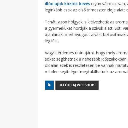
illóolajok között kevés
olyan változat van, 
leginkább csak az első trimeszter ideje alatt e
Tehát, azon hölgyek is kiélvezhetik az aromat
a gyermeküket hordják a szívük alatt. Sőt, 
ajánlanak, mert nyugodt alvást biztosítanak
légzést.
Vagyis érdemes utánajárni, hogy mely aromat
sokat segíthetnek a nehezebb időszakokban, 
oldalán ezek is részletesen be vannak mutatva,
minden segítséget megtalálhatunk az aromate
ILLÓOLAJ WEBSHOP