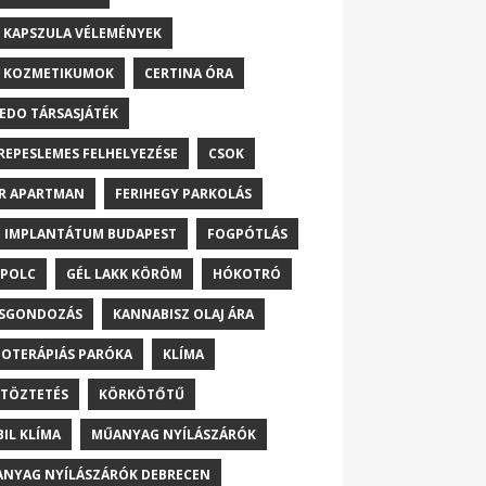
 KAPSZULA VÉLEMÉNYEK
 KOZMETIKUMOK
CERTINA ÓRA
EDO TÁRSASJÁTÉK
REPESLEMES FELHELYEZÉSE
CSOK
R APARTMAN
FERIHEGY PARKOLÁS
 IMPLANTÁTUM BUDAPEST
FOGPÓTLÁS
POLC
GÉL LAKK KÖRÖM
HÓKOTRÓ
ŐSGONDOZÁS
KANNABISZ OLAJ ÁRA
OTERÁPIÁS PARÓKA
KLÍMA
TÖZTETÉS
KÖRKÖTŐTŰ
IL KLÍMA
MŰANYAG NYÍLÁSZÁRÓK
NYAG NYÍLÁSZÁRÓK DEBRECEN