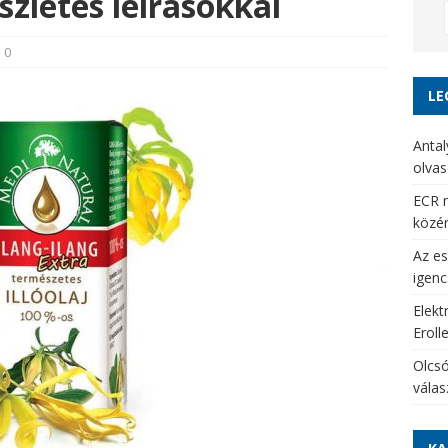
szletes leírásokkal
0
LE
Antal
olvas
ECR r
közé
Az es
igenc
Elekt
Eroll
Olcsó
vála