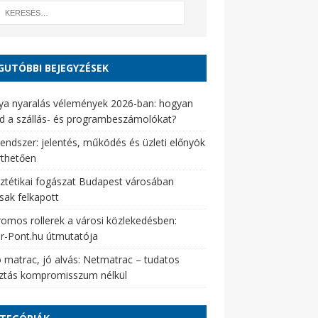
GUTÓBBI BEJEGYZÉSEK
ya nyaralás vélemények 2026-ban: hogyan
d a szállás- és programbeszámolókat?
endszer: jelentés, működés és üzleti előnyök
rthetően
ztétikai fogászat Budapest városában
sak felkapott
romos rollerek a városi közlekedésben:
er-Pont.hu útmutatója
 matrac, jó alvás: Netmatrac – tudatos
sztás kompromisszum nélkül