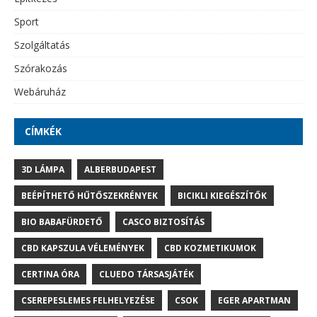
Sport
Szolgáltatás
Szórakozás
Webáruház
CÍMKÉK
3D LÁMPA
ALBERBUDAPEST
BEÉPÍTHETŐ HŰTŐSZEKRÉNYEK
BICIKLI KIEGÉSZÍTŐK
BIO BABAFÜRDETŐ
CASCO BIZTOSÍTÁS
CBD KAPSZULA VÉLEMÉNYEK
CBD KOZMETIKUMOK
CERTINA ÓRA
CLUEDO TÁRSASJÁTÉK
CSEREPESLEMES FELHELYEZÉSE
CSOK
EGER APARTMAN