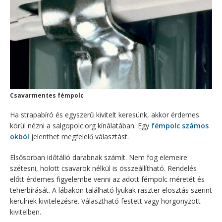
Csavarmentes fémpolc
Ha strapabíró és egyszerű kivitelt keresünk, akkor érdemes
körül nézni a salgopolc.org kínálatában. Egy
fémpolc számos
okból
jelenthet megfelelő választást.
Elsősorban időtálló darabnak számít. Nem fog elemeire
szétesni, holott csavarok nélkül is összeállítható. Rendelés
előtt érdemes figyelembe venni az adott fémpolc méretét és
teherbírását. A lábakon található lyukak raszter elosztás szerint
kerülnek kivitelezésre. Választható festett vagy horgonyzott
kivitelben.