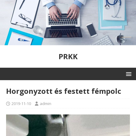
PRKK
Horgonyzott és festett fémpolc
2019-11-10
admin