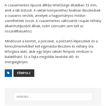
A csavarmentes típusok állítási lehetősége általában 33 mm,
amit a láb biztosít. A raktári környezethez kiválóan illeszkednek
a csavaros verziók, amelyek a hagyományos módon
szerelhetőek össze. A csavarmentes változatok csupán néhány
alkatrésztípusból állnak, ezért szerszám sem kell az
összeállításukhoz.
Mindössze a keretet, a polcokat, a polctartó klipeszeket és a
keresztmerevítőket kell egymásba illeszteni és néhány óra
leforgása alatt, akár egy teljes raktári fémpolc rendszer is
kialakítható. Ez a fajta megoldás kevésbé idő- és
energiaigényes.
FÉMPOLC