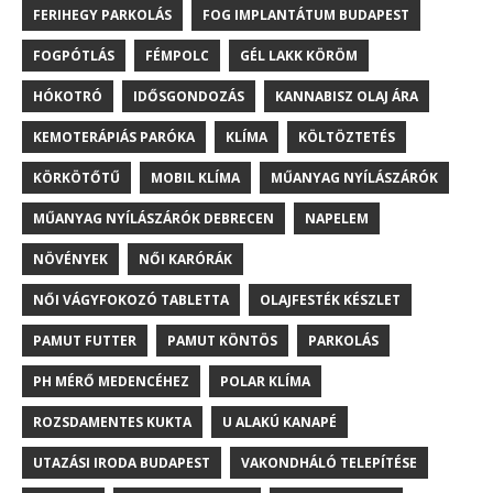
FERIHEGY PARKOLÁS
FOG IMPLANTÁTUM BUDAPEST
FOGPÓTLÁS
FÉMPOLC
GÉL LAKK KÖRÖM
HÓKOTRÓ
IDŐSGONDOZÁS
KANNABISZ OLAJ ÁRA
KEMOTERÁPIÁS PARÓKA
KLÍMA
KÖLTÖZTETÉS
KÖRKÖTŐTŰ
MOBIL KLÍMA
MŰANYAG NYÍLÁSZÁRÓK
MŰANYAG NYÍLÁSZÁRÓK DEBRECEN
NAPELEM
NÖVÉNYEK
NŐI KARÓRÁK
NŐI VÁGYFOKOZÓ TABLETTA
OLAJFESTÉK KÉSZLET
PAMUT FUTTER
PAMUT KÖNTÖS
PARKOLÁS
PH MÉRŐ MEDENCÉHEZ
POLAR KLÍMA
ROZSDAMENTES KUKTA
U ALAKÚ KANAPÉ
UTAZÁSI IRODA BUDAPEST
VAKONDHÁLÓ TELEPÍTÉSE