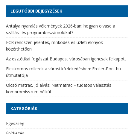
LEGUTÓBBI BEJEGYZÉSEK
Antalya nyaralás vélemények 2026-ban: hogyan olvasd a
szállás- és programbeszámolókat?
ECR rendszer: jelentés, működés és üzleti előnyök
közérthetően
Az esztétikai fogászat Budapest városában igencsak felkapott
Elektromos rollerek a városi közlekedésben: Eroller-Pont.hu
útmutatója
Olcsó matrac, jó alvás: Netmatrac – tudatos választás
kompromisszum nélkül
KATEGÓRIÁK
Egészség
Építkezés