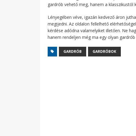
gardrób vehető meg, hanem a klasszikustól 
Lényegében véve, igazán kedvező áron juthat
megijedni. Az oldalon fellelhető elérhetősége
kérdése adódna valamelyiket illetően. Ne hag
hanem rendeljen még ma egy olyan gardrób 
GARDRÓB
GARDRÓBOK