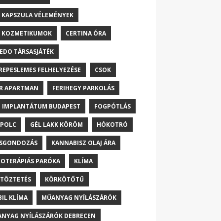
 KAPSZULA VÉLEMÉNYEK
 KOZMETIKUMOK
CERTINA ÓRA
EDO TÁRSASJÁTÉK
REPESLEMES FELHELYEZÉSE
CSOK
R APARTMAN
FERIHEGY PARKOLÁS
 IMPLANTÁTUM BUDAPEST
FOGPÓTLÁS
POLC
GÉL LAKK KÖRÖM
HÓKOTRÓ
ŐSGONDOZÁS
KANNABISZ OLAJ ÁRA
OTERÁPIÁS PARÓKA
KLÍMA
TÖZTETÉS
KÖRKÖTŐTŰ
IL KLÍMA
MŰANYAG NYÍLÁSZÁRÓK
NYAG NYÍLÁSZÁRÓK DEBRECEN