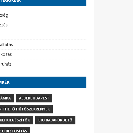
TEGÓRIÁK
zség
ezés
áltatás
akozás
ruház
MKÉK
LÁMPA
ALBERBUDAPEST
PÍTHETŐ HŰTŐSZEKRÉNYEK
IKLI KIEGÉSZÍTŐK
BIO BABAFÜRDETŐ
CO BIZTOSÍTÁS