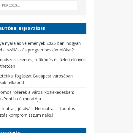
GUTÓBBI BEJEGYZÉSEK
ya nyaralás vélemények 2026-ban: hogyan
d a szállás- és programbeszámolókat?
endszer: jelentés, működés és üzleti előnyök
rthetően
ztétikai fogászat Budapest városában
sak felkapott
romos rollerek a városi közlekedésben:
er-Pont.hu útmutatója
 matrac, jó alvás: Netmatrac – tudatos
sztás kompromisszum nélkül