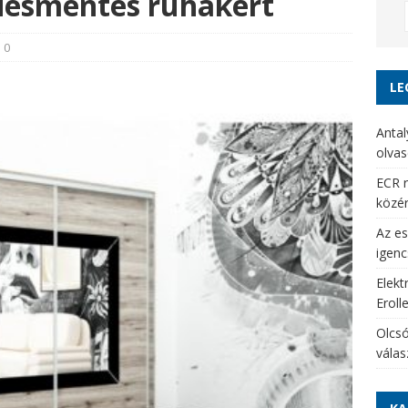
désmentes ruhákért
0
LE
Antal
olvas
ECR r
közé
Az es
igenc
Elekt
Eroll
Olcsó
vála