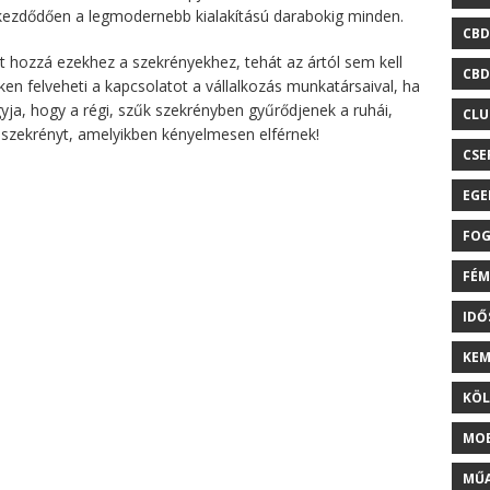
kezdődően a legmodernebb kialakítású darabokig minden.
CBD
 hozzá ezekhez a szekrényekhez, tehát az ártól sem kell
CBD
ken felveheti a kapcsolatot a vállalkozás munkatársaival, ha
yja, hogy a régi, szűk szekrényben gyűrődjenek a ruhái,
CLU
szekrényt, amelyikben kényelmesen elférnek!
CSE
EGE
FOG
FÉM
ID
KEM
KÖL
MOB
MŰA