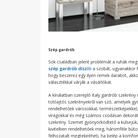
Szép gardrób
Sok családban jelent problémát a ruhák megfe
szép gardrób díszíti
a szobát, ugyanakkor h
hogy beszerez egy ilyen remek darabot, akk
választékkal várják a vásárlókat.
A kínálatban szereplő Italy gardrób szekrény 
tolóajtós szekrényekről van szó, amelyek gyö
rendelhetőek városokkal, természetképekkel, 
virágokkal és még számos csodásan dekorált 
szekrény.
Szemet gyönyörködtető a külsejük, 
kivitelben rendelhetőek meg, háromféle bútor
felhozatalt megtekintheti, ha belép a komfor