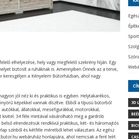
KA
Egés
Építk
Sport
Szolg
Szór
lelő elhelyezése, hely vagy megfelelő szekrény híján. Egy
Webá
elyet biztosít a ruháknak is. Amennyiben Önnek az a terve,
or keresgéljen a Kényelem Bútorházban, ahol nagy
CÍ
nagyon jól néz ki és praktikus is egyben. Helytakarékos,
nyörű képekkel vannak díszítve. Ebből a típusú bútorból
3D 
autókkal, állatokkal, mesefigurákkal, motorokkal,
BEÉ
kivitel. 34 féle mintával vásárolható meg a gardrób
belső elrendezésük rendkívül praktikus, két- és háromajtós
BIC
lap színből és kétféle méretből lehet választani. Az egész
tbutor.hu webáruház honlapjára, ahol nemcsak a fent leírt
CAS