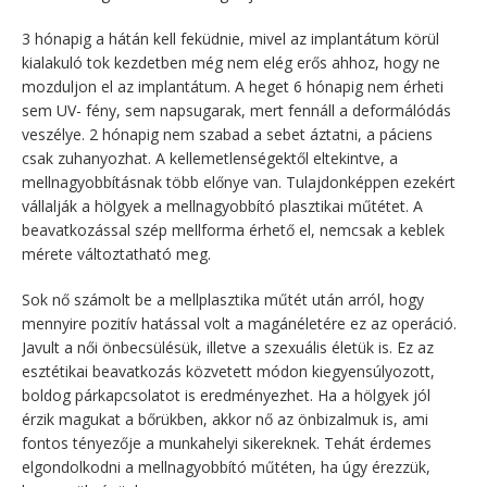
3 hónapig a hátán kell feküdnie, mivel az implantátum körül
kialakuló tok kezdetben még nem elég erős ahhoz, hogy ne
mozduljon el az implantátum. A heget 6 hónapig nem érheti
sem UV- fény, sem napsugarak, mert fennáll a deformálódás
veszélye. 2 hónapig nem szabad a sebet áztatni, a páciens
csak zuhanyozhat. A kellemetlenségektől eltekintve, a
mellnagyobbításnak több előnye van. Tulajdonképpen ezekért
vállalják a hölgyek a mellnagyobbító plasztikai műtétet. A
beavatkozással szép mellforma érhető el, nemcsak a keblek
mérete változtatható meg.
Sok nő számolt be a mellplasztika műtét után arról, hogy
mennyire pozitív hatással volt a magánéletére ez az operáció.
Javult a női önbecsülésük, illetve a szexuális életük is. Ez az
esztétikai beavatkozás közvetett módon kiegyensúlyozott,
boldog párkapcsolatot is eredményezhet. Ha a hölgyek jól
érzik magukat a bőrükben, akkor nő az önbizalmuk is, ami
fontos tényezője a munkahelyi sikereknek. Tehát érdemes
elgondolkodni a mellnagyobbító műtéten, ha úgy érezzük,