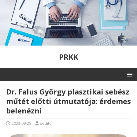
PRKK
Dr. Falus György plasztikai sebész
műtét előtti útmutatója: érdemes
belenézni
2023-09-25
seditor