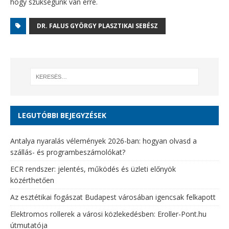
hogy szükségünk van erre.
DR. FALUS GYÖRGY PLASZTIKAI SEBÉSZ
LEGUTÓBBI BEJEGYZÉSEK
Antalya nyaralás vélemények 2026-ban: hogyan olvasd a
szállás- és programbeszámolókat?
ECR rendszer: jelentés, működés és üzleti előnyök
közérthetően
Az esztétikai fogászat Budapest városában igencsak felkapott
Elektromos rollerek a városi közlekedésben: Eroller-Pont.hu
útmutatója