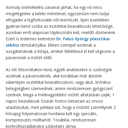
Komoly önértékelési zavarral járhat, ha egy nő nincs
megelégedve a keblei méretével, egyszerűen nem tudja
elfogadni a legfontosabb női testrészét. Ilyen esetekben
gyakran kerül szóba az esztétikai beavatkozás lehetősége,
azonban erről alaposan tájékozódni kell, mielőtt döntenénk.
Ezért is érdemes belenézni
Dr. Falus György plasztikai
sebész
útmutatójába. Ebben szerepel azoknak a
vizsgálatoknak a listája, amiket feltétlenül el kell végeznie a
páciensnek a műtét előtt.
Az ott felsoroltakon kívül, egyéb analízisekre is szükségük
azoknak a pácienseknek, akik korábban már átestek
valamilyen esztétikai beavatkozáson, vagy akut, krónikus
betegségben szenvednek, amire rendszeresen gyógyszert
szednek. Maga a mellnagyobbító műtét altatásban zajlik, 1
napos beutalással. Ezután fontos betartani az orvosi
utasításokat, mint például azt, hogy a műtött személynek 2
hónapig folyamatosan hordania kell egy speciális,
kompressziós melltartót. Továbbá, rendszeresen
kontrollvizsgálatokra szükséges járnia.