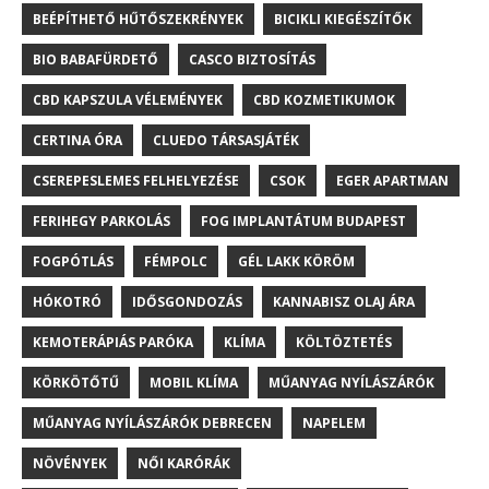
BEÉPÍTHETŐ HŰTŐSZEKRÉNYEK
BICIKLI KIEGÉSZÍTŐK
BIO BABAFÜRDETŐ
CASCO BIZTOSÍTÁS
CBD KAPSZULA VÉLEMÉNYEK
CBD KOZMETIKUMOK
CERTINA ÓRA
CLUEDO TÁRSASJÁTÉK
CSEREPESLEMES FELHELYEZÉSE
CSOK
EGER APARTMAN
FERIHEGY PARKOLÁS
FOG IMPLANTÁTUM BUDAPEST
FOGPÓTLÁS
FÉMPOLC
GÉL LAKK KÖRÖM
HÓKOTRÓ
IDŐSGONDOZÁS
KANNABISZ OLAJ ÁRA
KEMOTERÁPIÁS PARÓKA
KLÍMA
KÖLTÖZTETÉS
KÖRKÖTŐTŰ
MOBIL KLÍMA
MŰANYAG NYÍLÁSZÁRÓK
MŰANYAG NYÍLÁSZÁRÓK DEBRECEN
NAPELEM
NÖVÉNYEK
NŐI KARÓRÁK