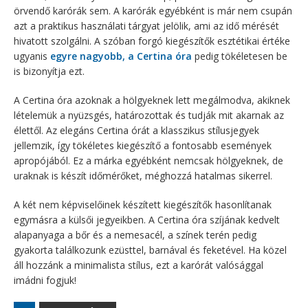
örvendő karórák sem. A karórák egyébként is már nem csupán
azt a praktikus használati tárgyat jelölik, ami az idő mérését
hivatott szolgálni. A szóban forgó kiegészítők esztétikai értéke
ugyanis
egyre nagyobb, a Certina óra
pedig tökéletesen be
is bizonyítja ezt.
A Certina óra azoknak a hölgyeknek lett megálmodva, akiknek
lételemük a nyüzsgés, határozottak és tudják mit akarnak az
élettől. Az elegáns Certina órát a klasszikus stílusjegyek
jellemzik, így tökéletes kiegészítő a fontosabb események
apropójából. Ez a márka egyébként nemcsak hölgyeknek, de
uraknak is készít időmérőket, méghozzá hatalmas sikerrel.
A két nem képviselőinek készített kiegészítők hasonlítanak
egymásra a külsői jegyeikben. A Certina óra szíjának kedvelt
alapanyaga a bőr és a nemesacél, a színek terén pedig
gyakorta találkozunk ezüsttel, barnával és feketével. Ha közel
áll hozzánk a minimalista stílus, ezt a karórát valósággal
imádni fogjuk!