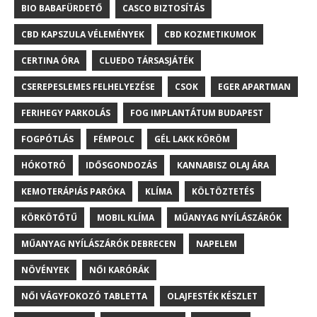
BIO BABAFÜRDETŐ
CASCO BIZTOSÍTÁS
CBD KAPSZULA VÉLEMÉNYEK
CBD KOZMETIKUMOK
CERTINA ÓRA
CLUEDO TÁRSASJÁTÉK
CSEREPESLEMES FELHELYEZÉSE
CSOK
EGER APARTMAN
FERIHEGY PARKOLÁS
FOG IMPLANTÁTUM BUDAPEST
FOGPÓTLÁS
FÉMPOLC
GÉL LAKK KÖRÖM
HÓKOTRÓ
IDŐSGONDOZÁS
KANNABISZ OLAJ ÁRA
KEMOTERÁPIÁS PARÓKA
KLÍMA
KÖLTÖZTETÉS
KÖRKÖTŐTŰ
MOBIL KLÍMA
MŰANYAG NYÍLÁSZÁRÓK
MŰANYAG NYÍLÁSZÁRÓK DEBRECEN
NAPELEM
NÖVÉNYEK
NŐI KARÓRÁK
NŐI VÁGYFOKOZÓ TABLETTA
OLAJFESTÉK KÉSZLET