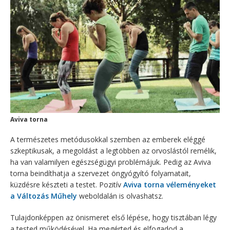
Aviva torna
A természetes metódusokkal szemben az emberek eléggé
szkeptikusak, a megoldást a legtöbben az orvoslástól remélik,
ha van valamilyen egészségügyi problémájuk. Pedig az Aviva
torna beindíthatja a szervezet öngyógyító folyamatait,
küzdésre készteti a testet. Pozitív
Aviva torna véleményeket
a Változás Műhely
weboldalán is olvashatsz.
Tulajdonképpen az önismeret első lépése, hogy tisztában légy
a tested működésével. Ha megérted és elfogadod a