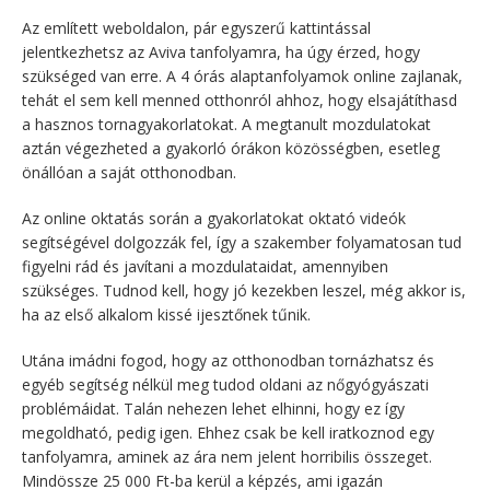
Az említett weboldalon, pár egyszerű kattintással
jelentkezhetsz az Aviva tanfolyamra, ha úgy érzed, hogy
szükséged van erre. A 4 órás alaptanfolyamok online zajlanak,
tehát el sem kell menned otthonról ahhoz, hogy elsajátíthasd
a hasznos tornagyakorlatokat. A megtanult mozdulatokat
aztán végezheted a gyakorló órákon közösségben, esetleg
önállóan a saját otthonodban.
Az online oktatás során a gyakorlatokat oktató videók
segítségével dolgozzák fel, így a szakember folyamatosan tud
figyelni rád és javítani a mozdulataidat, amennyiben
szükséges. Tudnod kell, hogy jó kezekben leszel, még akkor is,
ha az első alkalom kissé ijesztőnek tűnik.
Utána imádni fogod, hogy az otthonodban tornázhatsz és
egyéb segítség nélkül meg tudod oldani az nőgyógyászati
problémáidat. Talán nehezen lehet elhinni, hogy ez így
megoldható, pedig igen. Ehhez csak be kell iratkoznod egy
tanfolyamra, aminek az ára nem jelent horribilis összeget.
Mindössze 25 000 Ft-ba kerül a képzés, ami igazán