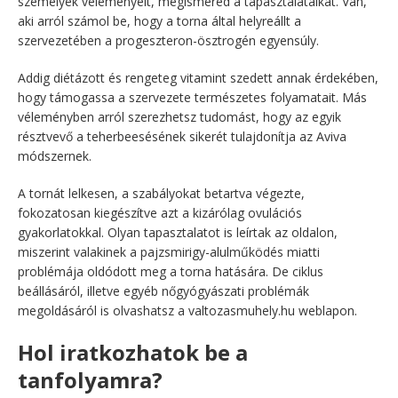
személyek véleményeit, megismered a tapasztalataikat. Van,
aki arról számol be, hogy a torna által helyreállt a
szervezetében a progeszteron-ösztrogén egyensúly.
Addig diétázott és rengeteg vitamint szedett annak érdekében,
hogy támogassa a szervezete természetes folyamatait. Más
véleményben arról szerezhetsz tudomást, hogy az egyik
résztvevő a teherbeesésének sikerét tulajdonítja az Aviva
módszernek.
A tornát lelkesen, a szabályokat betartva végezte,
fokozatosan kiegészítve azt a kizárólag ovulációs
gyakorlatokkal. Olyan tapasztalatot is leírtak az oldalon,
miszerint valakinek a pajzsmirigy-alulműködés miatti
problémája oldódott meg a torna hatására. De ciklus
beállásáról, illetve egyéb nőgyógyászati problémák
megoldásáról is olvashatsz a valtozasmuhely.hu weblapon.
Hol iratkozhatok be a
tanfolyamra?