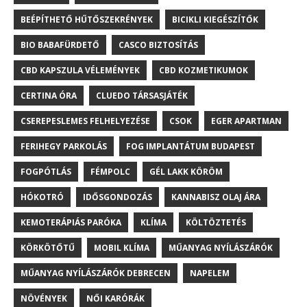
BEÉPÍTHETŐ HŰTŐSZEKRÉNYEK
BICIKLI KIEGÉSZÍTŐK
BIO BABAFÜRDETŐ
CASCO BIZTOSÍTÁS
CBD KAPSZULA VÉLEMÉNYEK
CBD KOZMETIKUMOK
CERTINA ÓRA
CLUEDO TÁRSASJÁTÉK
CSEREPESLEMES FELHELYEZÉSE
CSOK
EGER APARTMAN
FERIHEGY PARKOLÁS
FOG IMPLANTÁTUM BUDAPEST
FOGPÓTLÁS
FÉMPOLC
GÉL LAKK KÖRÖM
HÓKOTRÓ
IDŐSGONDOZÁS
KANNABISZ OLAJ ÁRA
KEMOTERÁPIÁS PARÓKA
KLÍMA
KÖLTÖZTETÉS
KÖRKÖTŐTŰ
MOBIL KLÍMA
MŰANYAG NYÍLÁSZÁRÓK
MŰANYAG NYÍLÁSZÁRÓK DEBRECEN
NAPELEM
NÖVÉNYEK
NŐI KARÓRÁK