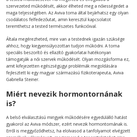
szervezeted működését, akkor élheted meg a nőiességedet a
maga teljességében. Az Aviva torna által bejárhatsz egy olyan
csodálatos felfedezőutat, amin keresztül kapcsolatot
teremthetsz a tested természetes funkcióival.
Általa megérezheted, mire van a testednek igazán szüksége
ahhoz, hogy kiegyensúlyozottan tudjon működni. A torna
speciális beszorító és ellazító gyakorlatai hatékonyan
támogatják a női szervek működését. Olyan mozgásforma ez,
amit kifejezetten egészségügyi problémák megoldására
fejlesztett ki egy magyar származású fizikoterapeuta, Aviva
Gabriella Steiner.
Miért nevezik hormontornának
is?
A belső elválasztású mirigyek működésére egyedülálló hatást
gyakorol az Aviva módszer, ezért nevezik hormontornának is.
Erről is meggyőződhetsz, ha elolvasod a tanfolyamot elvégzett