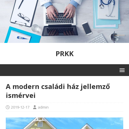
PRKK
A modern családi ház jellemző
ismérvei
2019-12-17
admin