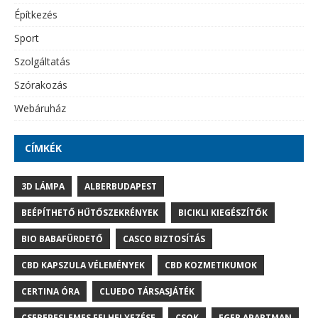
Építkezés
Sport
Szolgáltatás
Szórakozás
Webáruház
CÍMKÉK
3D LÁMPA
ALBERBUDAPEST
BEÉPÍTHETŐ HŰTŐSZEKRÉNYEK
BICIKLI KIEGÉSZÍTŐK
BIO BABAFÜRDETŐ
CASCO BIZTOSÍTÁS
CBD KAPSZULA VÉLEMÉNYEK
CBD KOZMETIKUMOK
CERTINA ÓRA
CLUEDO TÁRSASJÁTÉK
CSEREPESLEMES FELHELYEZÉSE
CSOK
EGER APARTMAN