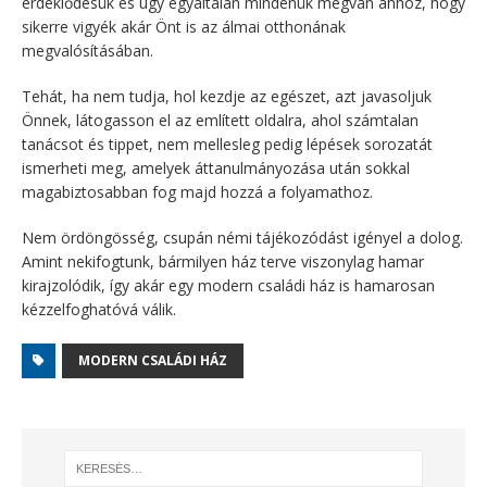
érdeklődésük és úgy egyáltalán mindenük megvan ahhoz, hogy
sikerre vigyék akár Önt is az álmai otthonának
megvalósításában.
Tehát, ha nem tudja, hol kezdje az egészet, azt javasoljuk
Önnek, látogasson el az említett oldalra, ahol számtalan
tanácsot és tippet, nem mellesleg pedig lépések sorozatát
ismerheti meg, amelyek áttanulmányozása után sokkal
magabiztosabban fog majd hozzá a folyamathoz.
Nem ördöngösség, csupán némi tájékozódást igényel a dolog.
Amint nekifogtunk, bármilyen ház terve viszonylag hamar
kirajzolódik, így akár egy modern családi ház is hamarosan
kézzelfoghatóvá válik.
MODERN CSALÁDI HÁZ