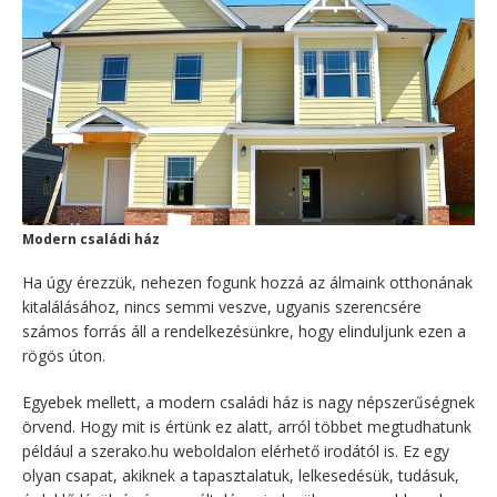
Modern családi ház
Ha úgy érezzük, nehezen fogunk hozzá az álmaink otthonának
kitalálásához, nincs semmi veszve, ugyanis szerencsére
számos forrás áll a rendelkezésünkre, hogy elinduljunk ezen a
rögös úton.
Egyebek mellett, a modern családi ház is nagy népszerűségnek
örvend. Hogy mit is értünk ez alatt, arról többet megtudhatunk
például a szerako.hu weboldalon elérhető irodától is. Ez egy
olyan csapat, akiknek a tapasztalatuk, lelkesedésük, tudásuk,