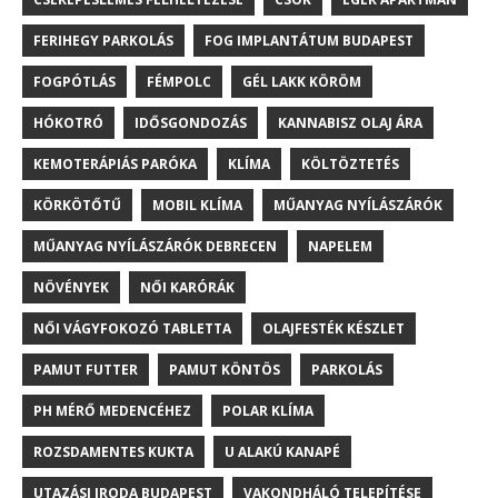
FERIHEGY PARKOLÁS
FOG IMPLANTÁTUM BUDAPEST
FOGPÓTLÁS
FÉMPOLC
GÉL LAKK KÖRÖM
HÓKOTRÓ
IDŐSGONDOZÁS
KANNABISZ OLAJ ÁRA
KEMOTERÁPIÁS PARÓKA
KLÍMA
KÖLTÖZTETÉS
KÖRKÖTŐTŰ
MOBIL KLÍMA
MŰANYAG NYÍLÁSZÁRÓK
MŰANYAG NYÍLÁSZÁRÓK DEBRECEN
NAPELEM
NÖVÉNYEK
NŐI KARÓRÁK
NŐI VÁGYFOKOZÓ TABLETTA
OLAJFESTÉK KÉSZLET
PAMUT FUTTER
PAMUT KÖNTÖS
PARKOLÁS
PH MÉRŐ MEDENCÉHEZ
POLAR KLÍMA
ROZSDAMENTES KUKTA
U ALAKÚ KANAPÉ
UTAZÁSI IRODA BUDAPEST
VAKONDHÁLÓ TELEPÍTÉSE