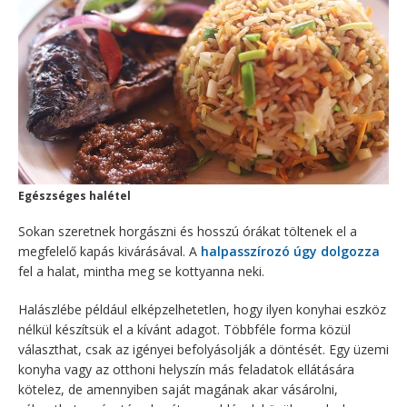
Egészséges halétel
Sokan szeretnek horgászni és hosszú órákat töltenek el a
megfelelő kapás kivárásával. A
halpasszírozó úgy dolgozza
fel a halat, mintha meg se kottyanna neki.
Halászlébe például elképzelhetetlen, hogy ilyen konyhai eszköz
nélkül készítsük el a kívánt adagot. Többféle forma közül
választhat, csak az igényei befolyásolják a döntését. Egy üzemi
konyha vagy az otthoni helyszín más feladatok ellátására
kötelez, de amennyiben saját magának akar vásárolni,