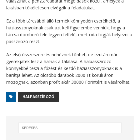
választhat a pénztárcabarát megoldások közül, amelyek a
lakásban tökéletesen elvégzik a feladatukat.
Ez a több tárcsából álló termék könnyedén cserélhető, a
háziasszonyoknak csak azt kell figyelembe venniük, hogy a
tárcsa domború fele legyen felfelé, mert oda fogják helyezni a
passzírozó részt.
Az első összeszerelés nehéznek tűnhet, de ezután már
gyerekjáték lesz a halnak a tálalása. A halpasszírozó
könnyebbé teszi a főzést és kezdő háziasszonyoknak is a
barátja lehet. Az olcsóbb darabok 2000 Ft körüli áron
mozognak, azonban profit akár 30000 Forintért is vásárolhat.
HALPASSZÍROZÓ