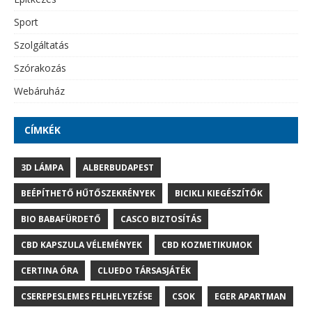
Sport
Szolgáltatás
Szórakozás
Webáruház
CÍMKÉK
3D LÁMPA
ALBERBUDAPEST
BEÉPÍTHETŐ HŰTŐSZEKRÉNYEK
BICIKLI KIEGÉSZÍTŐK
BIO BABAFÜRDETŐ
CASCO BIZTOSÍTÁS
CBD KAPSZULA VÉLEMÉNYEK
CBD KOZMETIKUMOK
CERTINA ÓRA
CLUEDO TÁRSASJÁTÉK
CSEREPESLEMES FELHELYEZÉSE
CSOK
EGER APARTMAN