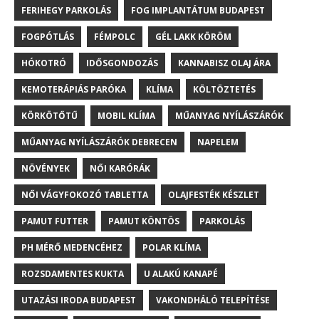
FERIHEGY PARKOLÁS
FOG IMPLANTÁTUM BUDAPEST
FOGPÓTLÁS
FÉMPOLC
GÉL LAKK KÖRÖM
HÓKOTRÓ
IDŐSGONDOZÁS
KANNABISZ OLAJ ÁRA
KEMOTERÁPIÁS PARÓKA
KLÍMA
KÖLTÖZTETÉS
KÖRKÖTŐTŰ
MOBIL KLÍMA
MŰANYAG NYÍLÁSZÁRÓK
MŰANYAG NYÍLÁSZÁRÓK DEBRECEN
NAPELEM
NÖVÉNYEK
NŐI KARÓRÁK
NŐI VÁGYFOKOZÓ TABLETTA
OLAJFESTÉK KÉSZLET
PAMUT FUTTER
PAMUT KÖNTÖS
PARKOLÁS
PH MÉRŐ MEDENCÉHEZ
POLAR KLÍMA
ROZSDAMENTES KUKTA
U ALAKÚ KANAPÉ
UTAZÁSI IRODA BUDAPEST
VAKONDHÁLÓ TELEPÍTÉSE