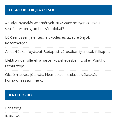
LEGUTÓBBI BEJEGYZÉSEK
Antalya nyaralás vélemények 2026-ban: hogyan olvasd a
szállás- és programbeszámolókat?
ECR rendszer: jelentés, működés és üzleti előnyök
közérthetően
Az esztétikai fogászat Budapest városában igencsak felkapott
Elektromos rollerek a városi közlekedésben: Eroller-Pont.hu
útmutatója
Olcsó matrac, jó alvás: Netmatrac – tudatos választás
kompromisszum nélkül
KATEGÓRIÁK
Egészség
Építkezés