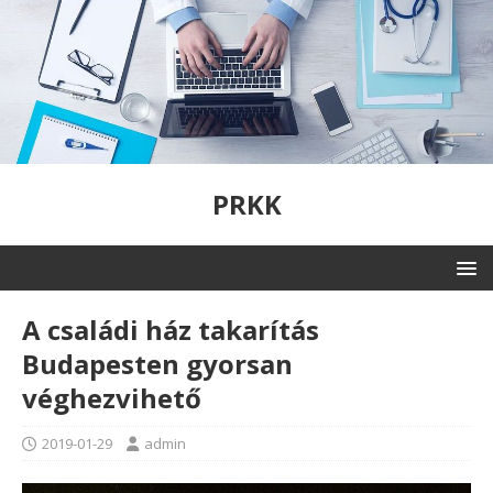
PRKK
A családi ház takarítás
Budapesten gyorsan
véghezvihető
2019-01-29
admin