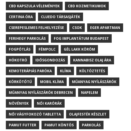
CBD KAPSZULA VÉLEMÉNYEK
CBD KOZMETIKUMOK
CERTINA ÓRA
CLUEDO TÁRSASJÁTÉK
CSEREPESLEMES FELHELYEZÉSE
CSOK
EGER APARTMAN
FERIHEGY PARKOLÁS
FOG IMPLANTÁTUM BUDAPEST
FOGPÓTLÁS
FÉMPOLC
GÉL LAKK KÖRÖM
HÓKOTRÓ
IDŐSGONDOZÁS
KANNABISZ OLAJ ÁRA
KEMOTERÁPIÁS PARÓKA
KLÍMA
KÖLTÖZTETÉS
KÖRKÖTŐTŰ
MOBIL KLÍMA
MŰANYAG NYÍLÁSZÁRÓK
MŰANYAG NYÍLÁSZÁRÓK DEBRECEN
NAPELEM
NÖVÉNYEK
NŐI KARÓRÁK
NŐI VÁGYFOKOZÓ TABLETTA
OLAJFESTÉK KÉSZLET
PAMUT FUTTER
PAMUT KÖNTÖS
PARKOLÁS