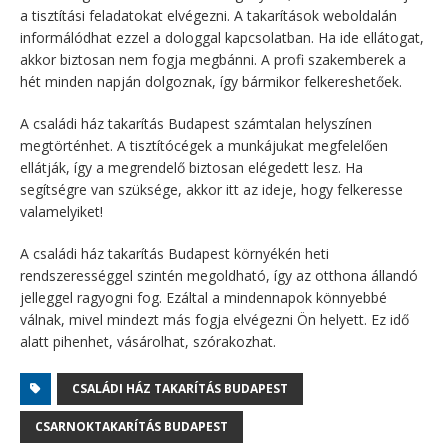
a tisztítási feladatokat elvégezni. A takarítások weboldalán
informálódhat ezzel a dologgal kapcsolatban. Ha ide ellátogat,
akkor biztosan nem fogja megbánni. A profi szakemberek a
hét minden napján dolgoznak, így bármikor felkereshetőek.
A családi ház takarítás Budapest számtalan helyszínen
megtörténhet. A tisztítócégek a munkájukat megfelelően
ellátják, így a megrendelő biztosan elégedett lesz. Ha
segítségre van szüksége, akkor itt az ideje, hogy felkeresse
valamelyiket!
A családi ház takarítás Budapest környékén heti
rendszerességgel szintén megoldható, így az otthona állandó
jelleggel ragyogni fog. Ezáltal a mindennapok könnyebbé
válnak, mivel mindezt más fogja elvégezni Ön helyett. Ez idő
alatt pihenhet, vásárolhat, szórakozhat.
CSALÁDI HÁZ TAKARÍTÁS BUDAPEST
CSARNOKTAKARÍTÁS BUDAPEST