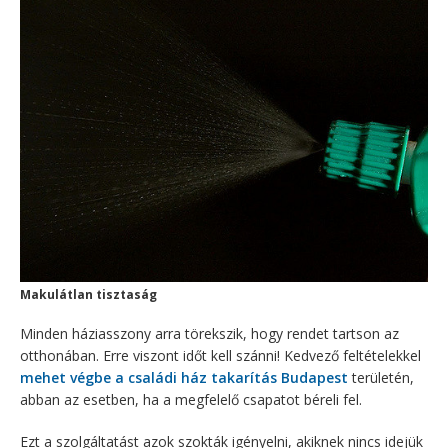
Makulátlan tisztaság
Minden háziasszony arra törekszik, hogy rendet tartson az
otthonában. Erre viszont időt kell szánni! Kedvező feltételekkel
mehet végbe a családi ház takarítás Budapest
területén,
abban az esetben, ha a megfelelő csapatot béreli fel.
Ezt a szolgáltatást azok szokták igényelni, akiknek nincs idejük