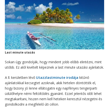
Last minute utazás
Sokan úgy gondolják, hogy mindent jobb előbb elintézni, mint
utóbb. Ez alól kivételt képeznek a last minute utazási ajánlatok.
A ll. kerületben lévő
Utazzlastminute irodája
kitűnő
ajánlatokkal kecsegtet azoknak, akik hirtelen döntötték el,
hogy bizony jó lenne ellátogatni egy napfényes tengerparti
üdülőhelyre némi feltöltődés gyanánt. Ezzel jelentős időt lehet
megtakarítani, hiszen nem kell heteken keresztül nézegetni és
gondolkodni a megfelelő úti célon.