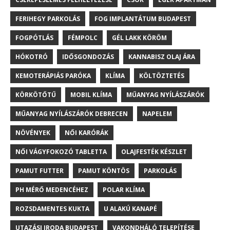
FERIHEGY PARKOLÁS
FOG IMPLANTÁTUM BUDAPEST
FOGPÓTLÁS
FÉMPOLC
GÉL LAKK KÖRÖM
HÓKOTRÓ
IDŐSGONDOZÁS
KANNABISZ OLAJ ÁRA
KEMOTERÁPIÁS PARÓKA
KLÍMA
KÖLTÖZTETÉS
KÖRKÖTŐTŰ
MOBIL KLÍMA
MŰANYAG NYÍLÁSZÁRÓK
MŰANYAG NYÍLÁSZÁRÓK DEBRECEN
NAPELEM
NÖVÉNYEK
NŐI KARÓRÁK
NŐI VÁGYFOKOZÓ TABLETTA
OLAJFESTÉK KÉSZLET
PAMUT FUTTER
PAMUT KÖNTÖS
PARKOLÁS
PH MÉRŐ MEDENCÉHEZ
POLAR KLÍMA
ROZSDAMENTES KUKTA
U ALAKÚ KANAPÉ
UTAZÁSI IRODA BUDAPEST
VAKONDHÁLÓ TELEPÍTÉSE