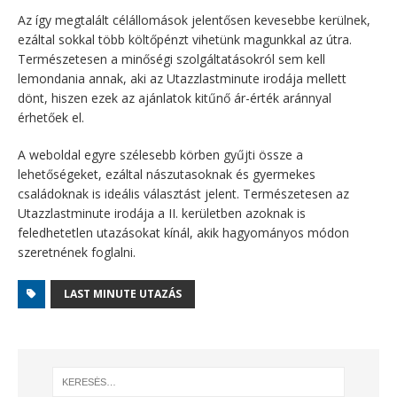
Az így megtalált célállomások jelentősen kevesebbe kerülnek,
ezáltal sokkal több költőpénzt vihetünk magunkkal az útra.
Természetesen a minőségi szolgáltatásokról sem kell
lemondania annak, aki az Utazzlastminute irodája mellett
dönt, hiszen ezek az ajánlatok kitűnő ár-érték aránnyal
érhetőek el.
A weboldal egyre szélesebb körben gyűjti össze a
lehetőségeket, ezáltal nászutasoknak és gyermekes
családoknak is ideális választást jelent. Természetesen az
Utazzlastminute irodája a II. kerületben azoknak is
feledhetetlen utazásokat kínál, akik hagyományos módon
szeretnének foglalni.
LAST MINUTE UTAZÁS