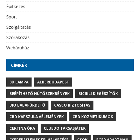
Építkezés
Sport
Szolgáltatás
Szórakozás
Webáruház
CÍMKÉK
3D LÁMPA
ALBERBUDAPEST
BEÉPÍTHETŐ HŰTŐSZEKRÉNYEK
BICIKLI KIEGÉSZÍTŐK
BIO BABAFÜRDETŐ
CASCO BIZTOSÍTÁS
CBD KAPSZULA VÉLEMÉNYEK
CBD KOZMETIKUMOK
CERTINA ÓRA
CLUEDO TÁRSASJÁTÉK
CSEREPESLEMES FELHELYEZÉSE
CSOK
EGER APARTMAN