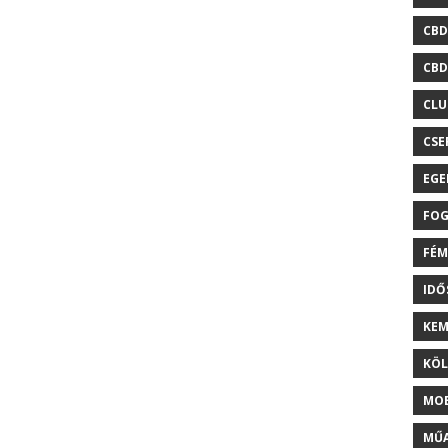
CBD
CBD
CLU
CSE
EGE
FOG
FÉM
ID
KEM
KÖL
MOB
MŰA