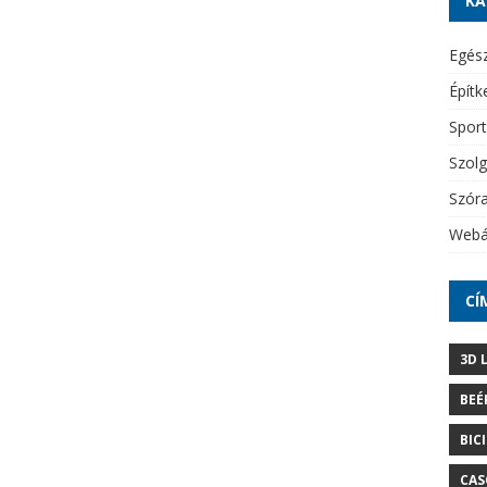
KA
Egés
Építk
Sport
Szolg
Szór
Webá
CÍ
3D 
BEÉ
BIC
CAS