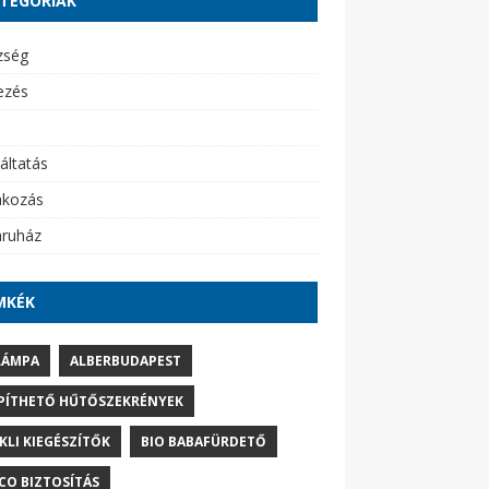
TEGÓRIÁK
zség
ezés
áltatás
akozás
ruház
MKÉK
LÁMPA
ALBERBUDAPEST
PÍTHETŐ HŰTŐSZEKRÉNYEK
IKLI KIEGÉSZÍTŐK
BIO BABAFÜRDETŐ
CO BIZTOSÍTÁS