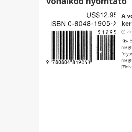
vonalkód nyomtató
A v
ke
20
Kis- 
megfe
folya
megfe
[Elol