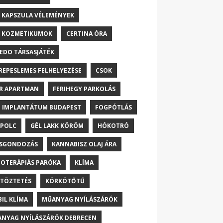
 KAPSZULA VÉLEMÉNYEK
 KOZMETIKUMOK
CERTINA ÓRA
EDO TÁRSASJÁTÉK
REPESLEMES FELHELYEZÉSE
CSOK
R APARTMAN
FERIHEGY PARKOLÁS
 IMPLANTÁTUM BUDAPEST
FOGPÓTLÁS
POLC
GÉL LAKK KÖRÖM
HÓKOTRÓ
ŐSGONDOZÁS
KANNABISZ OLAJ ÁRA
OTERÁPIÁS PARÓKA
KLÍMA
TÖZTETÉS
KÖRKÖTŐTŰ
IL KLÍMA
MŰANYAG NYÍLÁSZÁRÓK
NYAG NYÍLÁSZÁRÓK DEBRECEN