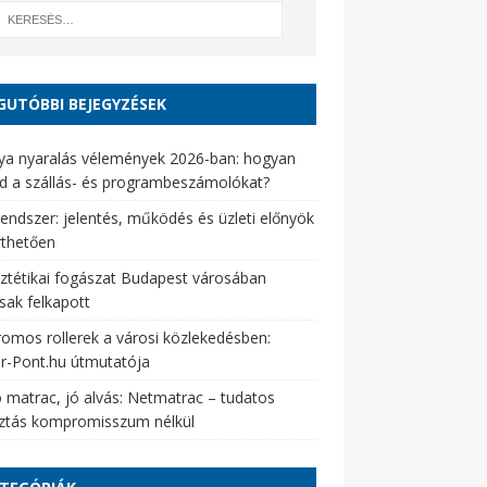
GUTÓBBI BEJEGYZÉSEK
ya nyaralás vélemények 2026-ban: hogyan
d a szállás- és programbeszámolókat?
endszer: jelentés, működés és üzleti előnyök
rthetően
ztétikai fogászat Budapest városában
sak felkapott
romos rollerek a városi közlekedésben:
er-Pont.hu útmutatója
 matrac, jó alvás: Netmatrac – tudatos
sztás kompromisszum nélkül