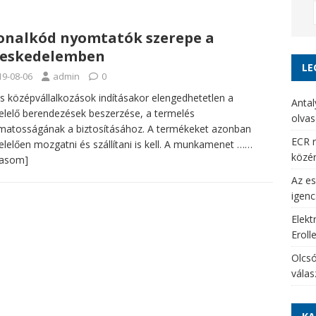
onalkód nyomtatók szerepe a
reskedelemben
LE
19-08-06
admin
0
és középvállalkozások indításakor elengedhetetlen a
Antal
lelő berendezések beszerzése, a termelés
olvas
matosságának a biztosításához. A termékeket azonban
ECR r
lelően mozgatni és szállítani is kell. A munkamenet
……
közé
vasom]
Az es
igenc
Elekt
Eroll
Olcsó
vála