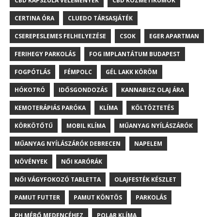
CBD KAPSZULA VÉLEMÉNYEK
CBD KOZMETIKUMOK
CERTINA ÓRA
CLUEDO TÁRSASJÁTÉK
CSEREPESLEMES FELHELYEZÉSE
CSOK
EGER APARTMAN
FERIHEGY PARKOLÁS
FOG IMPLANTÁTUM BUDAPEST
FOGPÓTLÁS
FÉMPOLC
GÉL LAKK KÖRÖM
HÓKOTRÓ
IDŐSGONDOZÁS
KANNABISZ OLAJ ÁRA
KEMOTERÁPIÁS PARÓKA
KLÍMA
KÖLTÖZTETÉS
KÖRKÖTŐTŰ
MOBIL KLÍMA
MŰANYAG NYÍLÁSZÁRÓK
MŰANYAG NYÍLÁSZÁRÓK DEBRECEN
NAPELEM
NÖVÉNYEK
NŐI KARÓRÁK
NŐI VÁGYFOKOZÓ TABLETTA
OLAJFESTÉK KÉSZLET
PAMUT FUTTER
PAMUT KÖNTÖS
PARKOLÁS
PH MÉRŐ MEDENCÉHEZ
POLAR KLÍMA