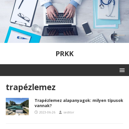
PRKK
trapézlemez
Trapézlemez alapanyagok: milyen típusok
vannak?
2023-06-26
seditor