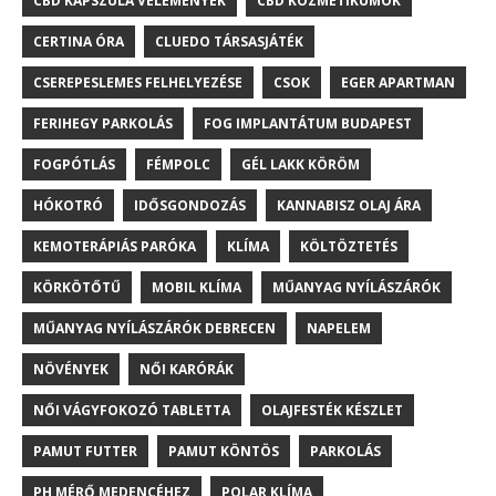
CBD KAPSZULA VÉLEMÉNYEK
CBD KOZMETIKUMOK
CERTINA ÓRA
CLUEDO TÁRSASJÁTÉK
CSEREPESLEMES FELHELYEZÉSE
CSOK
EGER APARTMAN
FERIHEGY PARKOLÁS
FOG IMPLANTÁTUM BUDAPEST
FOGPÓTLÁS
FÉMPOLC
GÉL LAKK KÖRÖM
HÓKOTRÓ
IDŐSGONDOZÁS
KANNABISZ OLAJ ÁRA
KEMOTERÁPIÁS PARÓKA
KLÍMA
KÖLTÖZTETÉS
KÖRKÖTŐTŰ
MOBIL KLÍMA
MŰANYAG NYÍLÁSZÁRÓK
MŰANYAG NYÍLÁSZÁRÓK DEBRECEN
NAPELEM
NÖVÉNYEK
NŐI KARÓRÁK
NŐI VÁGYFOKOZÓ TABLETTA
OLAJFESTÉK KÉSZLET
PAMUT FUTTER
PAMUT KÖNTÖS
PARKOLÁS
PH MÉRŐ MEDENCÉHEZ
POLAR KLÍMA