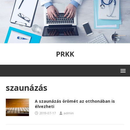
PRKK
szaunázás
A szaunázás örömét az otthonában is
élvezheti
2019-07-17
admin