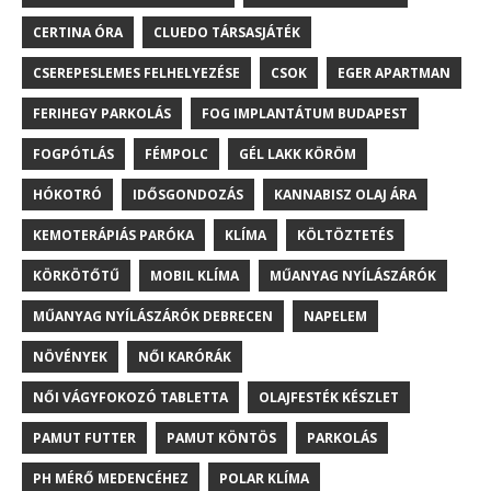
CERTINA ÓRA
CLUEDO TÁRSASJÁTÉK
CSEREPESLEMES FELHELYEZÉSE
CSOK
EGER APARTMAN
FERIHEGY PARKOLÁS
FOG IMPLANTÁTUM BUDAPEST
FOGPÓTLÁS
FÉMPOLC
GÉL LAKK KÖRÖM
HÓKOTRÓ
IDŐSGONDOZÁS
KANNABISZ OLAJ ÁRA
KEMOTERÁPIÁS PARÓKA
KLÍMA
KÖLTÖZTETÉS
KÖRKÖTŐTŰ
MOBIL KLÍMA
MŰANYAG NYÍLÁSZÁRÓK
MŰANYAG NYÍLÁSZÁRÓK DEBRECEN
NAPELEM
NÖVÉNYEK
NŐI KARÓRÁK
NŐI VÁGYFOKOZÓ TABLETTA
OLAJFESTÉK KÉSZLET
PAMUT FUTTER
PAMUT KÖNTÖS
PARKOLÁS
PH MÉRŐ MEDENCÉHEZ
POLAR KLÍMA