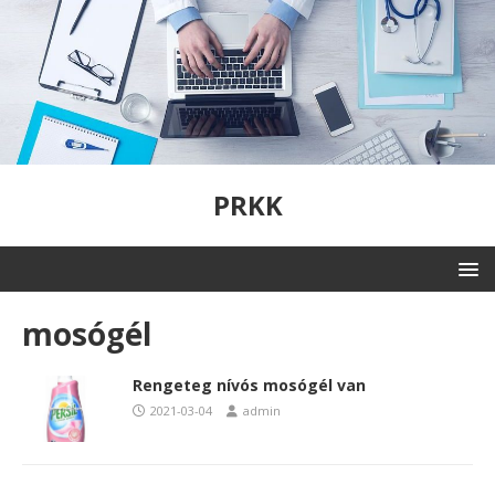
PRKK
mosógél
Rengeteg nívós mosógél van
2021-03-04
admin