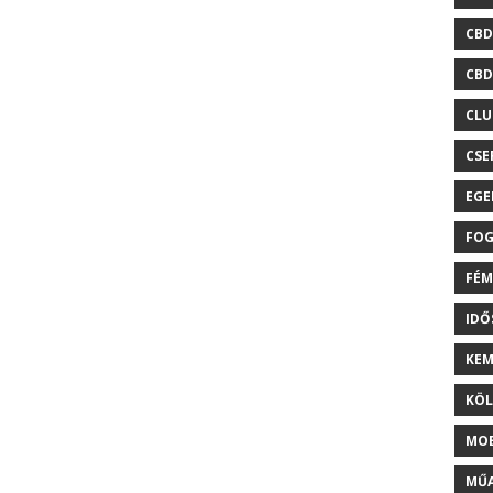
CBD
CBD
CLU
CSE
EGE
FOG
FÉM
ID
KEM
KÖL
MOB
MŰA