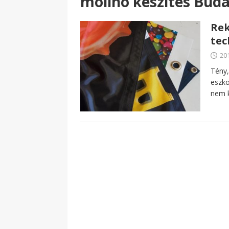
molinó készítés Bud
Rek
tec
20
Tény,
eszkö
nem k