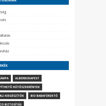
TEGÓRIÁK
zség
ezés
áltatás
akozás
ruház
MKÉK
LÁMPA
ALBERBUDAPEST
PÍTHETŐ HŰTŐSZEKRÉNYEK
IKLI KIEGÉSZÍTŐK
BIO BABAFÜRDETŐ
CO BIZTOSÍTÁS