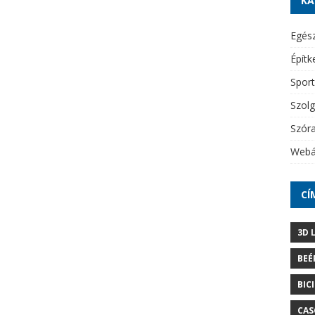
KA
Egés
Építk
Sport
Szolg
Szór
Webá
CÍ
3D 
BEÉ
BIC
CAS