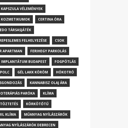
 KAPSZULA VÉLEMÉNYEK
 KOZMETIKUMOK
CERTINA ÓRA
EDO TÁRSASJÁTÉK
REPESLEMES FELHELYEZÉSE
CSOK
R APARTMAN
FERIHEGY PARKOLÁS
 IMPLANTÁTUM BUDAPEST
FOGPÓTLÁS
POLC
GÉL LAKK KÖRÖM
HÓKOTRÓ
ŐSGONDOZÁS
KANNABISZ OLAJ ÁRA
OTERÁPIÁS PARÓKA
KLÍMA
TÖZTETÉS
KÖRKÖTŐTŰ
IL KLÍMA
MŰANYAG NYÍLÁSZÁRÓK
NYAG NYÍLÁSZÁRÓK DEBRECEN