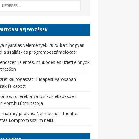
GUTÓBBI BEJEGYZÉSEK
ya nyaralás vélemények 2026-ban: hogyan
d a szállás- és programbeszámolókat?
endszer: jelentés, működés és üzleti előnyök
rthetően
ztétikai fogászat Budapest városában
sak felkapott
romos rollerek a városi közlekedésben:
er-Pont.hu útmutatója
 matrac, jó alvás: Netmatrac – tudatos
sztás kompromisszum nélkül