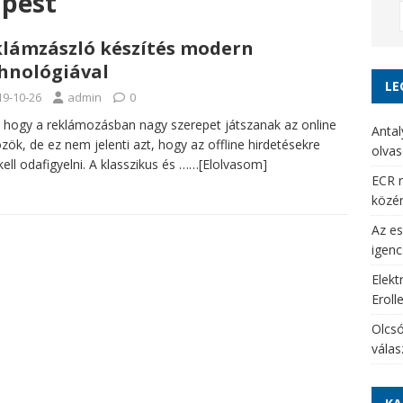
apest
lámzászló készítés modern
hnológiával
LE
19-10-26
admin
0
 hogy a reklámozásban nagy szerepet játszanak az online
Antal
zök, de ez nem jelenti azt, hogy az offline hirdetésekre
olvas
ell odafigyelni. A klasszikus és
……[Elolvasom]
ECR r
közé
Az es
igenc
Elekt
Eroll
Olcsó
vála