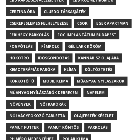
CBD KAPSZULA VÉLEMÉNYEK
CBD KOZMETIKUMOK
CERTINA ÓRA
CLUEDO TÁRSASJÁTÉK
CSEREPESLEMES FELHELYEZÉSE
CSOK
EGER APARTMAN
FERIHEGY PARKOLÁS
FOG IMPLANTÁTUM BUDAPEST
FOGPÓTLÁS
FÉMPOLC
GÉL LAKK KÖRÖM
HÓKOTRÓ
IDŐSGONDOZÁS
KANNABISZ OLAJ ÁRA
KEMOTERÁPIÁS PARÓKA
KLÍMA
KÖLTÖZTETÉS
KÖRKÖTŐTŰ
MOBIL KLÍMA
MŰANYAG NYÍLÁSZÁRÓK
MŰANYAG NYÍLÁSZÁRÓK DEBRECEN
NAPELEM
NÖVÉNYEK
NŐI KARÓRÁK
NŐI VÁGYFOKOZÓ TABLETTA
OLAJFESTÉK KÉSZLET
PAMUT FUTTER
PAMUT KÖNTÖS
PARKOLÁS
PH MÉRŐ MEDENCÉHEZ
POLAR KLÍMA