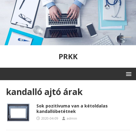
PRKK
kandalló ajtó árak
Sok pozitívuma van a kétoldalas
kandallóbetétnek
2020-04-09
admin