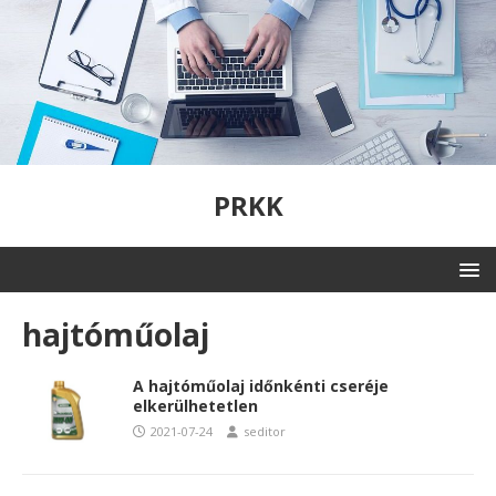
PRKK
hajtóműolaj
A hajtóműolaj időnkénti cseréje
elkerülhetetlen
2021-07-24
seditor