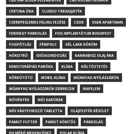
CBD KAPSZULA VÉLEMÉNYEK
CBD KOZMETIKUMOK
CERTINA ÓRA
CLUEDO TÁRSASJÁTÉK
CSEREPESLEMES FELHELYEZÉSE
CSOK
EGER APARTMAN
FERIHEGY PARKOLÁS
FOG IMPLANTÁTUM BUDAPEST
FOGPÓTLÁS
FÉMPOLC
GÉL LAKK KÖRÖM
HÓKOTRÓ
IDŐSGONDOZÁS
KANNABISZ OLAJ ÁRA
KEMOTERÁPIÁS PARÓKA
KLÍMA
KÖLTÖZTETÉS
KÖRKÖTŐTŰ
MOBIL KLÍMA
MŰANYAG NYÍLÁSZÁRÓK
MŰANYAG NYÍLÁSZÁRÓK DEBRECEN
NAPELEM
NÖVÉNYEK
NŐI KARÓRÁK
NŐI VÁGYFOKOZÓ TABLETTA
OLAJFESTÉK KÉSZLET
PAMUT FUTTER
PAMUT KÖNTÖS
PARKOLÁS
PH MÉRŐ MEDENCÉHEZ
POLAR KLÍMA