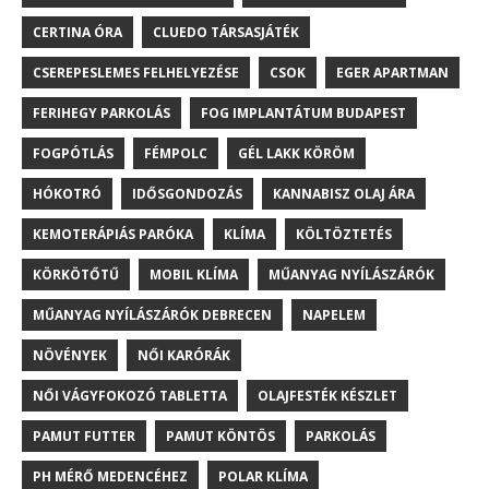
CERTINA ÓRA
CLUEDO TÁRSASJÁTÉK
CSEREPESLEMES FELHELYEZÉSE
CSOK
EGER APARTMAN
FERIHEGY PARKOLÁS
FOG IMPLANTÁTUM BUDAPEST
FOGPÓTLÁS
FÉMPOLC
GÉL LAKK KÖRÖM
HÓKOTRÓ
IDŐSGONDOZÁS
KANNABISZ OLAJ ÁRA
KEMOTERÁPIÁS PARÓKA
KLÍMA
KÖLTÖZTETÉS
KÖRKÖTŐTŰ
MOBIL KLÍMA
MŰANYAG NYÍLÁSZÁRÓK
MŰANYAG NYÍLÁSZÁRÓK DEBRECEN
NAPELEM
NÖVÉNYEK
NŐI KARÓRÁK
NŐI VÁGYFOKOZÓ TABLETTA
OLAJFESTÉK KÉSZLET
PAMUT FUTTER
PAMUT KÖNTÖS
PARKOLÁS
PH MÉRŐ MEDENCÉHEZ
POLAR KLÍMA