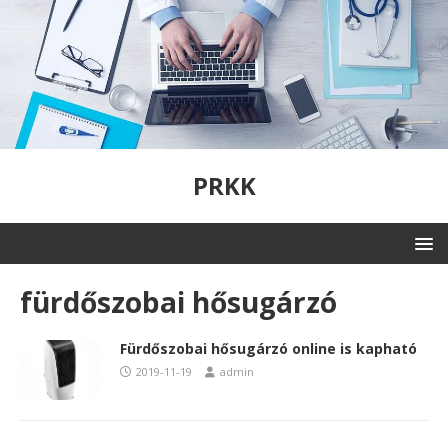
PRKK
fürdőszobai hősugárzó
Fürdőszobai hősugárzó online is kapható
2019-11-19
admin