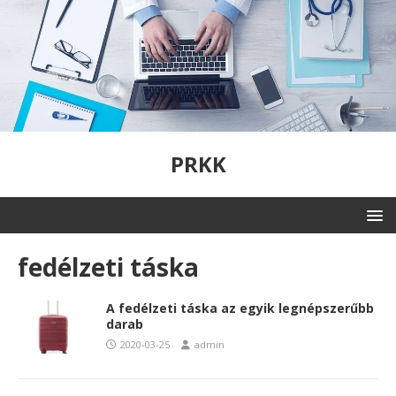
PRKK
fedélzeti táska
A fedélzeti táska az egyik legnépszerűbb
darab
2020-03-25
admin