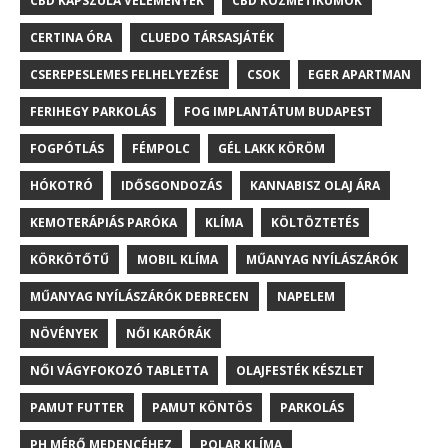
CBD KAPSZULA VÉLEMÉNYEK
CBD KOZMETIKUMOK
CERTINA ÓRA
CLUEDO TÁRSASJÁTÉK
CSEREPESLEMES FELHELYEZÉSE
CSOK
EGER APARTMAN
FERIHEGY PARKOLÁS
FOG IMPLANTÁTUM BUDAPEST
FOGPÓTLÁS
FÉMPOLC
GÉL LAKK KÖRÖM
HÓKOTRÓ
IDŐSGONDOZÁS
KANNABISZ OLAJ ÁRA
KEMOTERÁPIÁS PARÓKA
KLÍMA
KÖLTÖZTETÉS
KÖRKÖTŐTŰ
MOBIL KLÍMA
MŰANYAG NYÍLÁSZÁRÓK
MŰANYAG NYÍLÁSZÁRÓK DEBRECEN
NAPELEM
NÖVÉNYEK
NŐI KARÓRÁK
NŐI VÁGYFOKOZÓ TABLETTA
OLAJFESTÉK KÉSZLET
PAMUT FUTTER
PAMUT KÖNTÖS
PARKOLÁS
PH MÉRŐ MEDENCÉHEZ
POLAR KLÍMA