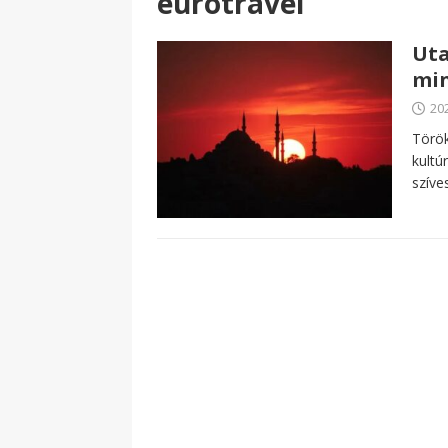
eurotravel
Uta
min
20
Török
kultú
szíve