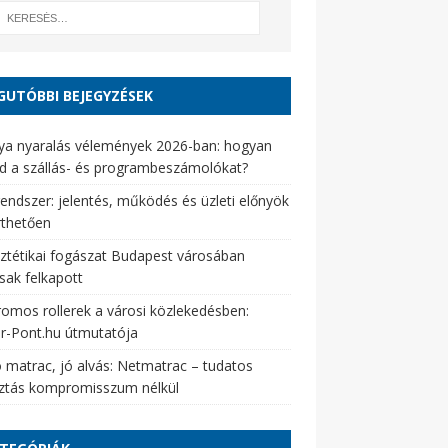
GUTÓBBI BEJEGYZÉSEK
ya nyaralás vélemények 2026-ban: hogyan
d a szállás- és programbeszámolókat?
endszer: jelentés, működés és üzleti előnyök
rthetően
ztétikai fogászat Budapest városában
sak felkapott
romos rollerek a városi közlekedésben:
er-Pont.hu útmutatója
 matrac, jó alvás: Netmatrac – tudatos
sztás kompromisszum nélkül