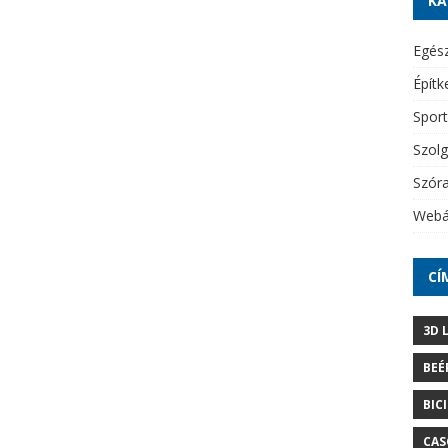
KA
Egés
Építk
Sport
Szolg
Szór
Webá
CÍ
3D 
BEÉ
BIC
CAS