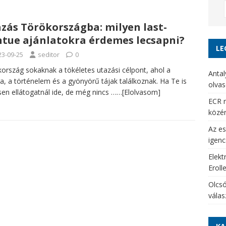
zás Törökországba: milyen last-
tue ajánlatokra érdemes lecsapni?
LE
23-09-25
seditor
0
ország sokaknak a tökéletes utazási célpont, ahol a
Antal
ra, a történelem és a gyönyörű tájak találkoznak. Ha Te is
olvas
sen ellátogatnál ide, de még nincs
……[Elolvasom]
ECR r
közé
Az es
igenc
Elekt
Eroll
Olcsó
vála