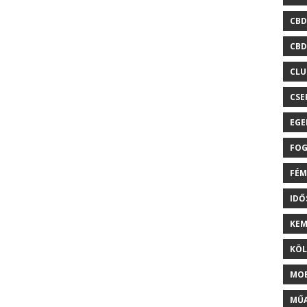
CBD
CBD
CLU
CSE
EGE
FOG
FÉM
ID
KEM
KÖL
MOB
MŰA