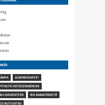
TEGÓRIÁK
zség
ezés
áltatás
akozás
ruház
MKÉK
LÁMPA
ALBERBUDAPEST
PÍTHETŐ HŰTŐSZEKRÉNYEK
IKLI KIEGÉSZÍTŐK
BIO BABAFÜRDETŐ
CO BIZTOSÍTÁS