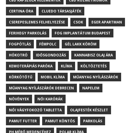
CBD KAPSZULA VÉLEMÉNYEK
CBD KOZMETIKUMOK
CERTINA ÓRA
CLUEDO TÁRSASJÁTÉK
CSEREPESLEMES FELHELYEZÉSE
CSOK
EGER APARTMAN
FERIHEGY PARKOLÁS
FOG IMPLANTÁTUM BUDAPEST
FOGPÓTLÁS
FÉMPOLC
GÉL LAKK KÖRÖM
HÓKOTRÓ
IDŐSGONDOZÁS
KANNABISZ OLAJ ÁRA
KEMOTERÁPIÁS PARÓKA
KLÍMA
KÖLTÖZTETÉS
KÖRKÖTŐTŰ
MOBIL KLÍMA
MŰANYAG NYÍLÁSZÁRÓK
MŰANYAG NYÍLÁSZÁRÓK DEBRECEN
NAPELEM
NÖVÉNYEK
NŐI KARÓRÁK
NŐI VÁGYFOKOZÓ TABLETTA
OLAJFESTÉK KÉSZLET
PAMUT FUTTER
PAMUT KÖNTÖS
PARKOLÁS
PH MÉRŐ MEDENCÉHEZ
POLAR KLÍMA