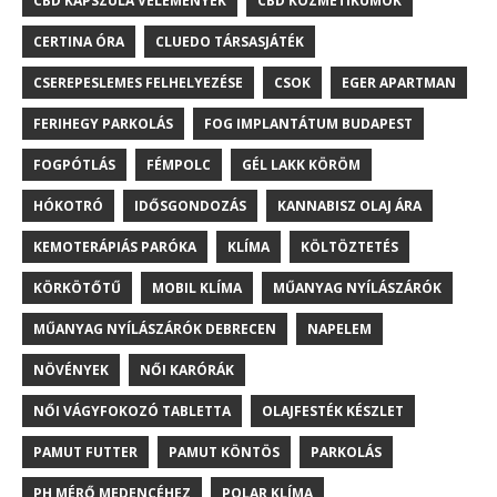
CBD KAPSZULA VÉLEMÉNYEK
CBD KOZMETIKUMOK
CERTINA ÓRA
CLUEDO TÁRSASJÁTÉK
CSEREPESLEMES FELHELYEZÉSE
CSOK
EGER APARTMAN
FERIHEGY PARKOLÁS
FOG IMPLANTÁTUM BUDAPEST
FOGPÓTLÁS
FÉMPOLC
GÉL LAKK KÖRÖM
HÓKOTRÓ
IDŐSGONDOZÁS
KANNABISZ OLAJ ÁRA
KEMOTERÁPIÁS PARÓKA
KLÍMA
KÖLTÖZTETÉS
KÖRKÖTŐTŰ
MOBIL KLÍMA
MŰANYAG NYÍLÁSZÁRÓK
MŰANYAG NYÍLÁSZÁRÓK DEBRECEN
NAPELEM
NÖVÉNYEK
NŐI KARÓRÁK
NŐI VÁGYFOKOZÓ TABLETTA
OLAJFESTÉK KÉSZLET
PAMUT FUTTER
PAMUT KÖNTÖS
PARKOLÁS
PH MÉRŐ MEDENCÉHEZ
POLAR KLÍMA