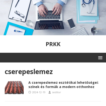
PRKK
cserepeslemez
A cserepeslemez esztétikai lehetőségei:
színek és formák a modern otthonhoz
2024-12-19
seditor