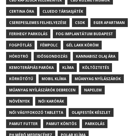
CBD KAPSZULA VÉLEMÉNYEK
CBD KOZMETIKUMOK
CERTINA ÓRA
CLUEDO TÁRSASJÁTÉK
CSEREPESLEMES FELHELYEZÉSE
CSOK
EGER APARTMAN
FERIHEGY PARKOLÁS
FOG IMPLANTÁTUM BUDAPEST
FOGPÓTLÁS
FÉMPOLC
GÉL LAKK KÖRÖM
HÓKOTRÓ
IDŐSGONDOZÁS
KANNABISZ OLAJ ÁRA
KEMOTERÁPIÁS PARÓKA
KLÍMA
KÖLTÖZTETÉS
KÖRKÖTŐTŰ
MOBIL KLÍMA
MŰANYAG NYÍLÁSZÁRÓK
MŰANYAG NYÍLÁSZÁRÓK DEBRECEN
NAPELEM
NÖVÉNYEK
NŐI KARÓRÁK
NŐI VÁGYFOKOZÓ TABLETTA
OLAJFESTÉK KÉSZLET
PAMUT FUTTER
PAMUT KÖNTÖS
PARKOLÁS
PH MÉRŐ MEDENCÉHEZ
POLAR KLÍMA