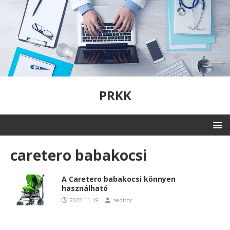
PRKK
caretero babakocsi
A Caretero babakocsi könnyen
használható
2022-11-19
seditor