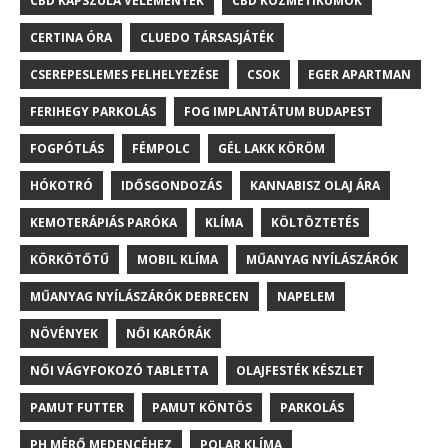
CBD KAPSZULA VÉLEMÉNYEK
CBD KOZMETIKUMOK
CERTINA ÓRA
CLUEDO TÁRSASJÁTÉK
CSEREPESLEMES FELHELYEZÉSE
CSOK
EGER APARTMAN
FERIHEGY PARKOLÁS
FOG IMPLANTÁTUM BUDAPEST
FOGPÓTLÁS
FÉMPOLC
GÉL LAKK KÖRÖM
HÓKOTRÓ
IDŐSGONDOZÁS
KANNABISZ OLAJ ÁRA
KEMOTERÁPIÁS PARÓKA
KLÍMA
KÖLTÖZTETÉS
KÖRKÖTŐTŰ
MOBIL KLÍMA
MŰANYAG NYÍLÁSZÁRÓK
MŰANYAG NYÍLÁSZÁRÓK DEBRECEN
NAPELEM
NÖVÉNYEK
NŐI KARÓRÁK
NŐI VÁGYFOKOZÓ TABLETTA
OLAJFESTÉK KÉSZLET
PAMUT FUTTER
PAMUT KÖNTÖS
PARKOLÁS
PH MÉRŐ MEDENCÉHEZ
POLAR KLÍMA