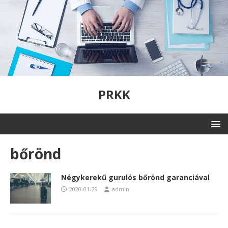
PRKK
bőrönd
Négykerekű gurulós bőrönd garanciával
2020-01-29
admin