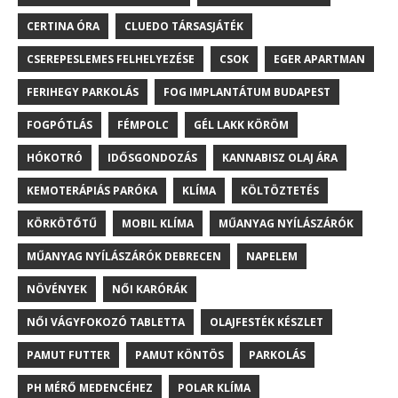
CERTINA ÓRA
CLUEDO TÁRSASJÁTÉK
CSEREPESLEMES FELHELYEZÉSE
CSOK
EGER APARTMAN
FERIHEGY PARKOLÁS
FOG IMPLANTÁTUM BUDAPEST
FOGPÓTLÁS
FÉMPOLC
GÉL LAKK KÖRÖM
HÓKOTRÓ
IDŐSGONDOZÁS
KANNABISZ OLAJ ÁRA
KEMOTERÁPIÁS PARÓKA
KLÍMA
KÖLTÖZTETÉS
KÖRKÖTŐTŰ
MOBIL KLÍMA
MŰANYAG NYÍLÁSZÁRÓK
MŰANYAG NYÍLÁSZÁRÓK DEBRECEN
NAPELEM
NÖVÉNYEK
NŐI KARÓRÁK
NŐI VÁGYFOKOZÓ TABLETTA
OLAJFESTÉK KÉSZLET
PAMUT FUTTER
PAMUT KÖNTÖS
PARKOLÁS
PH MÉRŐ MEDENCÉHEZ
POLAR KLÍMA