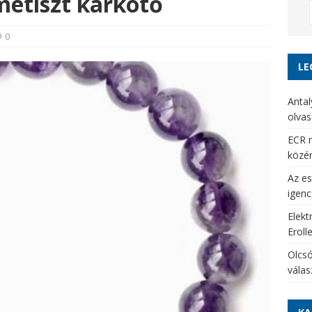
metiszt karkötő
0
LE
Antal
olvas
ECR r
közé
Az es
igenc
Elekt
Eroll
Olcsó
vála