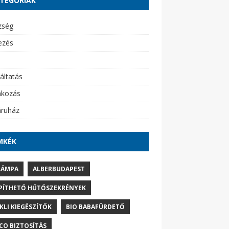
TEGÓRIÁK
zség
ezés
áltatás
akozás
ruház
MKÉK
LÁMPA
ALBERBUDAPEST
PÍTHETŐ HŰTŐSZEKRÉNYEK
IKLI KIEGÉSZÍTŐK
BIO BABAFÜRDETŐ
CO BIZTOSÍTÁS