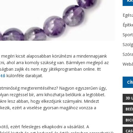
KA
Egés
Építk
Sport
Szolg
Szór
r megéri kicsit alaposabban körülnézni a mindennapjaink
tni, ahol arra komoly szükség van. Bármilyen meglepő az
Webá
óságban zajlik és nem egy játékprogramban online. Itt
ötő
különféle darabjait.
CÍ
életminőség megteremtéséhez? Nagyon egyszerűen úgy,
olyan rezgéssel bír, ami kihozhatja belőlünk a legtöbbet.
3D 
re lesz abban, hogy elkezdjünk szárnyalni. Mindezt
lkezik, ezért a viselése gyorsan magához vonzza a
BEÉ
BIC
ötő, ezért felesleges elkapkodni a vásárlást. A
CAS