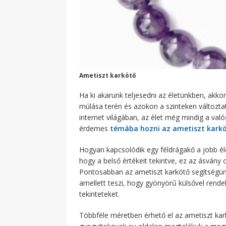
Ametiszt karkötő
Ha ki akarunk teljesedni az életünkben, akko
múlása terén és azokon a szinteken változta
internet világában, az élet még mindig a val
érdemes
témába hozni az ametiszt kark
Hogyan kapcsolódik egy féldrágakő a jobb 
hogy a belső értékeit tekintve, ez az ásvány 
Pontosabban az ametiszt karkötő segítségünk
amellett teszi, hogy gyönyörű külsővel rende
tekinteteket.
Többféle méretben érhető el az ametiszt kark