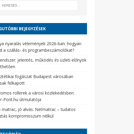
GUTÓBBI BEJEGYZÉSEK
ya nyaralás vélemények 2026-ban: hogyan
d a szállás- és programbeszámolókat?
endszer: jelentés, működés és üzleti előnyök
rthetően
ztétikai fogászat Budapest városában
sak felkapott
romos rollerek a városi közlekedésben:
er-Pont.hu útmutatója
 matrac, jó alvás: Netmatrac – tudatos
sztás kompromisszum nélkül