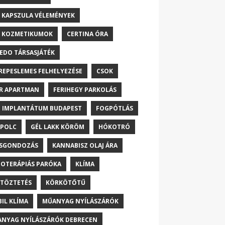
 KAPSZULA VÉLEMÉNYEK
 KOZMETIKUMOK
CERTINA ÓRA
EDO TÁRSASJÁTÉK
REPESLEMES FELHELYEZÉSE
CSOK
R APARTMAN
FERIHEGY PARKOLÁS
 IMPLANTÁTUM BUDAPEST
FOGPÓTLÁS
POLC
GÉL LAKK KÖRÖM
HÓKOTRÓ
ŐSGONDOZÁS
KANNABISZ OLAJ ÁRA
OTERÁPIÁS PARÓKA
KLÍMA
TÖZTETÉS
KÖRKÖTŐTŰ
IL KLÍMA
MŰANYAG NYÍLÁSZÁRÓK
NYAG NYÍLÁSZÁRÓK DEBRECEN