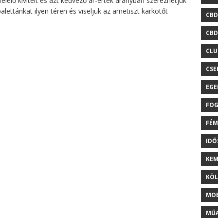
lelő kivitelt és azt kedvező ár-érték arányban szerezhetjük
lettánkat ilyen téren és viseljük az ametiszt karkötőt
CBD
CBD
CLU
CSE
EGE
FOG
FÉM
ID
KEM
KÖL
MOB
MŰA