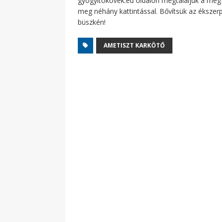
gyogyitokovek.eu oldalon megtaláljuk a megfe
meg néhány kattintással. Bővítsük az ékszerpa
büszkén!
AMETISZT KARKÖTŐ