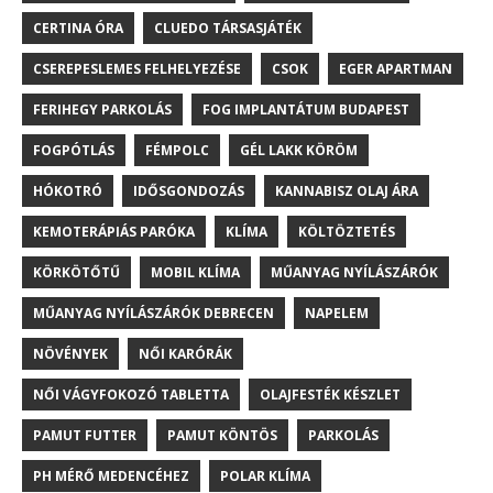
CERTINA ÓRA
CLUEDO TÁRSASJÁTÉK
CSEREPESLEMES FELHELYEZÉSE
CSOK
EGER APARTMAN
FERIHEGY PARKOLÁS
FOG IMPLANTÁTUM BUDAPEST
FOGPÓTLÁS
FÉMPOLC
GÉL LAKK KÖRÖM
HÓKOTRÓ
IDŐSGONDOZÁS
KANNABISZ OLAJ ÁRA
KEMOTERÁPIÁS PARÓKA
KLÍMA
KÖLTÖZTETÉS
KÖRKÖTŐTŰ
MOBIL KLÍMA
MŰANYAG NYÍLÁSZÁRÓK
MŰANYAG NYÍLÁSZÁRÓK DEBRECEN
NAPELEM
NÖVÉNYEK
NŐI KARÓRÁK
NŐI VÁGYFOKOZÓ TABLETTA
OLAJFESTÉK KÉSZLET
PAMUT FUTTER
PAMUT KÖNTÖS
PARKOLÁS
PH MÉRŐ MEDENCÉHEZ
POLAR KLÍMA