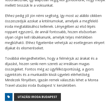
mellett tesszük le a voksunkat.
Ehhez pedig jól jön némi segítség, így most az alábbi cikkben
összeszedjük azokat a kritériumokat, amelyek a megfelelő
iroda megtalálásához kellenek.
Lényegében az első lépés
roppant egyszerű, de annál fontosabb, hiszen elsősorban
olyan cégre kell rábukkanunk, amelyik teljes mértékben
megbízható. Ehhez figyelembe vehetjük az esetlegesen elnyert
díjakat és elismeréseket.
Továbbá elengedhetetlen, hogy a felmérjük az árakat és a
díjazást, hiszen senki nem szereti az irreálisan magas
összegeket. Fontos még az ügyfélközpontúság, a gyors
ügyintézés és a munkaidőn kívüli ügyeleti elérhetőség.
Mindezek fényében, igazán remek választás lehet a Morea
Travel utazási iroda Budapest V. kerületében.
UTAZÁSI IRODA BUDAPEST