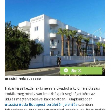
utazási iroda budapest
Habár kissé kezdenek kimenni a divatból a különféle utazási
irodák, még mindig van lehetőségünk segítséget kérni az
üdülés megtervezésével kapcsolatban. Tulajdonképpen
utazási iroda Budapest területén jelentős
számban
felsorakoznak, így alaposan végig kell gondolnunk, hogy melyik