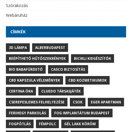
Szórakozás
Webáruház
CÍMKÉK
3D LÁMPA
ALBERBUDAPEST
BEÉPÍTHETŐ HŰTŐSZEKRÉNYEK
BICIKLI KIEGÉSZÍTŐK
BIO BABAFÜRDETŐ
CASCO BIZTOSÍTÁS
CBD KAPSZULA VÉLEMÉNYEK
CBD KOZMETIKUMOK
CERTINA ÓRA
CLUEDO TÁRSASJÁTÉK
CSEREPESLEMES FELHELYEZÉSE
CSOK
EGER APARTMAN
FERIHEGY PARKOLÁS
FOG IMPLANTÁTUM BUDAPEST
FOGPÓTLÁS
FÉMPOLC
GÉL LAKK KÖRÖM