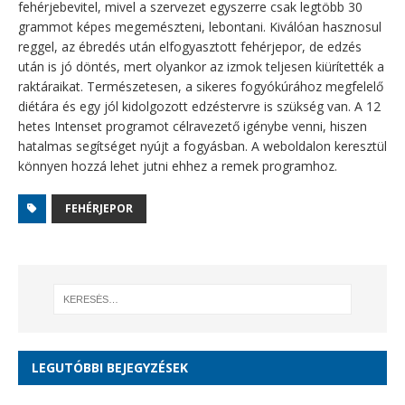
fehérjebevitel, mivel a szervezet egyszerre csak legtöbb 30
grammot képes megemészteni, lebontani. Kiválóan hasznosul
reggel, az ébredés után elfogyasztott fehérjepor, de edzés
után is jó döntés, mert olyankor az izmok teljesen kiürítették a
raktáraikat. Természetesen, a sikeres fogyókúrához megfelelő
diétára és egy jól kidolgozott edzéstervre is szükség van. A 12
hetes Intenset programot célravezető igénybe venni, hiszen
hatalmas segítséget nyújt a fogyásban. A weboldalon keresztül
könnyen hozzá lehet jutni ehhez a remek programhoz.
FEHÉRJEPOR
LEGUTÓBBI BEJEGYZÉSEK