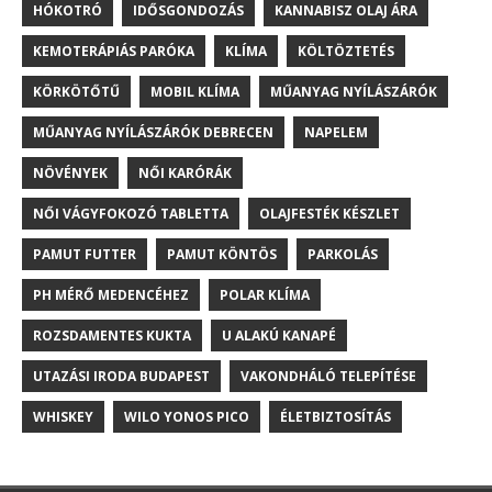
HÓKOTRÓ
IDŐSGONDOZÁS
KANNABISZ OLAJ ÁRA
KEMOTERÁPIÁS PARÓKA
KLÍMA
KÖLTÖZTETÉS
KÖRKÖTŐTŰ
MOBIL KLÍMA
MŰANYAG NYÍLÁSZÁRÓK
MŰANYAG NYÍLÁSZÁRÓK DEBRECEN
NAPELEM
NÖVÉNYEK
NŐI KARÓRÁK
NŐI VÁGYFOKOZÓ TABLETTA
OLAJFESTÉK KÉSZLET
PAMUT FUTTER
PAMUT KÖNTÖS
PARKOLÁS
PH MÉRŐ MEDENCÉHEZ
POLAR KLÍMA
ROZSDAMENTES KUKTA
U ALAKÚ KANAPÉ
UTAZÁSI IRODA BUDAPEST
VAKONDHÁLÓ TELEPÍTÉSE
WHISKEY
WILO YONOS PICO
ÉLETBIZTOSÍTÁS