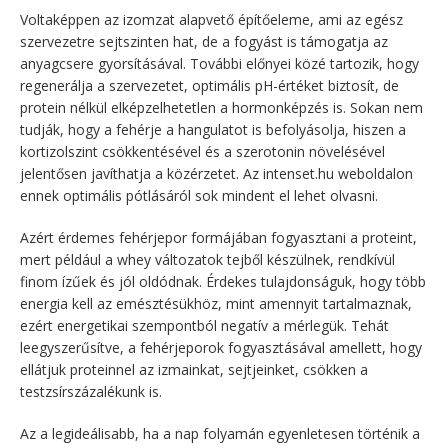
Voltaképpen az izomzat alapvető építőeleme, ami az egész
szervezetre sejtszinten hat, de a fogyást is támogatja az
anyagcsere gyorsításával. További előnyei közé tartozik, hogy
regenerálja a szervezetet, optimális pH-értéket biztosít, de
protein nélkül elképzelhetetlen a hormonképzés is. Sokan nem
tudják, hogy a fehérje a hangulatot is befolyásolja, hiszen a
kortizolszint csökkentésével és a szerotonin növelésével
jelentősen javíthatja a közérzetet. Az intenset.hu weboldalon
ennek optimális pótlásáról sok mindent el lehet olvasni.
Azért érdemes fehérjepor formájában fogyasztani a proteint,
mert például a whey változatok tejből készülnek, rendkívül
finom ízűek és jól oldódnak. Érdekes tulajdonságuk, hogy több
energia kell az emésztésükhöz, mint amennyit tartalmaznak,
ezért energetikai szempontból negatív a mérlegük. Tehát
leegyszerűsítve, a fehérjeporok fogyasztásával amellett, hogy
ellátjuk proteinnel az izmainkat, sejtjeinket, csökken a
testzsírszázalékunk is.
Az a legideálisabb, ha a nap folyamán egyenletesen történik a