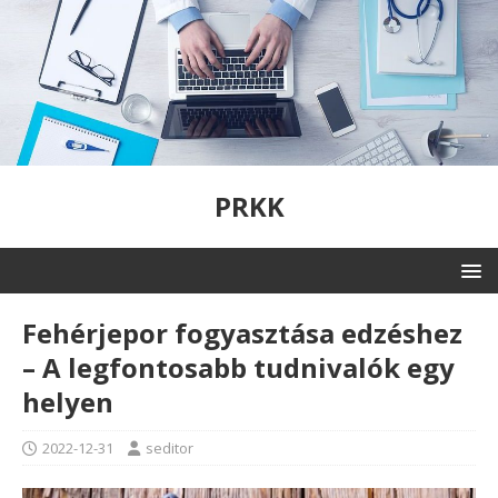
PRKK
Fehérjepor fogyasztása edzéshez
– A legfontosabb tudnivalók egy
helyen
2022-12-31
seditor