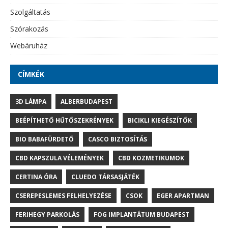
Szolgáltatás
Szórakozás
Webáruház
CÍMKÉK
3D LÁMPA
ALBERBUDAPEST
BEÉPÍTHETŐ HŰTŐSZEKRÉNYEK
BICIKLI KIEGÉSZÍTŐK
BIO BABAFÜRDETŐ
CASCO BIZTOSÍTÁS
CBD KAPSZULA VÉLEMÉNYEK
CBD KOZMETIKUMOK
CERTINA ÓRA
CLUEDO TÁRSASJÁTÉK
CSEREPESLEMES FELHELYEZÉSE
CSOK
EGER APARTMAN
FERIHEGY PARKOLÁS
FOG IMPLANTÁTUM BUDAPEST