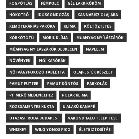
FOGPÓTLÁS
FÉMPOLC
GÉL LAKK KÖRÖM
HÓKOTRÓ
IDŐSGONDOZÁS
KANNABISZ OLAJ ÁRA
KEMOTERÁPIÁS PARÓKA
KLÍMA
KÖLTÖZTETÉS
KÖRKÖTŐTŰ
MOBIL KLÍMA
MŰANYAG NYÍLÁSZÁRÓK
MŰANYAG NYÍLÁSZÁRÓK DEBRECEN
NAPELEM
NÖVÉNYEK
NŐI KARÓRÁK
NŐI VÁGYFOKOZÓ TABLETTA
OLAJFESTÉK KÉSZLET
PAMUT FUTTER
PAMUT KÖNTÖS
PARKOLÁS
PH MÉRŐ MEDENCÉHEZ
POLAR KLÍMA
ROZSDAMENTES KUKTA
U ALAKÚ KANAPÉ
UTAZÁSI IRODA BUDAPEST
VAKONDHÁLÓ TELEPÍTÉSE
WHISKEY
WILO YONOS PICO
ÉLETBIZTOSÍTÁS