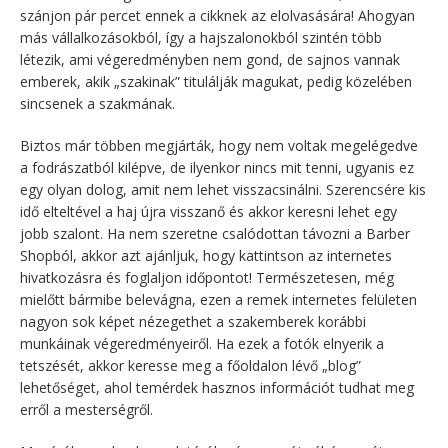
szánjon pár percet ennek a cikknek az elolvasására! Ahogyan
más vállalkozásokból, így a hajszalonokból szintén több
létezik, ami végeredményben nem gond, de sajnos vannak
emberek, akik „szakinak” titulálják magukat, pedig közelében
sincsenek a szakmának.
Biztos már többen megjárták, hogy nem voltak megelégedve
a fodrászatból kilépve, de ilyenkor nincs mit tenni, ugyanis ez
egy olyan dolog, amit nem lehet visszacsinálni. Szerencsére kis
idő elteltével a haj újra visszanő és akkor keresni lehet egy
jobb szalont. Ha nem szeretne csalódottan távozni a Barber
Shopból, akkor azt ajánljuk, hogy kattintson az internetes
hivatkozásra és foglaljon időpontot!
Természetesen, még
mielőtt bármibe belevágna, ezen a remek internetes felületen
nagyon sok képet nézegethet a szakemberek korábbi
munkáinak végeredményeiről. Ha ezek a fotók elnyerik a
tetszését, akkor keresse meg a főoldalon lévő „blog”
lehetőséget, ahol temérdek hasznos információt tudhat meg
erről a mesterségről.