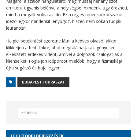
Magáról a szalon hangulatáról még muszáj néhány szót
említeni, ugyanis belépve a helyiségbe, mindenki úgy érezheti,
mintha megállt volna az idő. Ez a régies amerikai korszakot
idéző légkör mindenkit lenyűgöz, hiszen nem sokan tudják
leutánozni.
Ha pici betekintést szeretne látni a kedves olvasó, akkor
klikkeljen a fenti linkre, ahol megtalálhatja az igényesen
elkészített érdekes videót, amivel a dolgozók csalogatják a
klienseiket. Foglaljon időpontot mielőbb, hogy a fizimiskája
újra sugárzó és buja legyen!
BUDAPEST FODRÁSZAT
LEGUTÓBBI BEJEGYZÉSEK