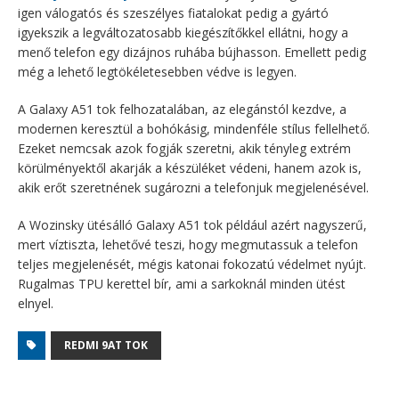
igen válogatós és szeszélyes fiatalokat pedig a gyártó
igyekszik a legváltozatosabb kiegészítőkkel ellátni, hogy a
menő telefon egy dizájnos ruhába bújhasson. Emellett pedig
még a lehető legtökéletesebben védve is legyen.
A Galaxy A51 tok felhozatalában, az elegánstól kezdve, a
modernen keresztül a bohókásig, mindenféle stílus fellelhető.
Ezeket nemcsak azok fogják szeretni, akik tényleg extrém
körülményektől akarják a készüléket védeni, hanem azok is,
akik erőt szeretnének sugározni a telefonjuk megjelenésével.
A Wozinsky ütésálló Galaxy A51 tok például azért nagyszerű,
mert víztiszta, lehetővé teszi, hogy megmutassuk a telefon
teljes megjelenését, mégis katonai fokozatú védelmet nyújt.
Rugalmas TPU kerettel bír, ami a sarkoknál minden ütést
elnyel.
REDMI 9AT TOK