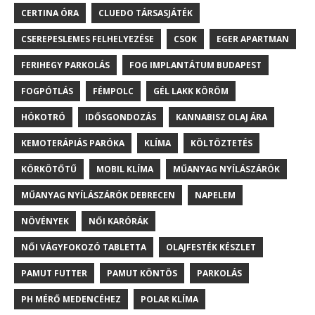
CERTINA ÓRA
CLUEDO TÁRSASJÁTÉK
CSEREPESLEMES FELHELYEZÉSE
CSOK
EGER APARTMAN
FERIHEGY PARKOLÁS
FOG IMPLANTÁTUM BUDAPEST
FOGPÓTLÁS
FÉMPOLC
GÉL LAKK KÖRÖM
HÓKOTRÓ
IDŐSGONDOZÁS
KANNABISZ OLAJ ÁRA
KEMOTERÁPIÁS PARÓKA
KLÍMA
KÖLTÖZTETÉS
KÖRKÖTŐTŰ
MOBIL KLÍMA
MŰANYAG NYÍLÁSZÁRÓK
MŰANYAG NYÍLÁSZÁRÓK DEBRECEN
NAPELEM
NÖVÉNYEK
NŐI KARÓRÁK
NŐI VÁGYFOKOZÓ TABLETTA
OLAJFESTÉK KÉSZLET
PAMUT FUTTER
PAMUT KÖNTÖS
PARKOLÁS
PH MÉRŐ MEDENCÉHEZ
POLAR KLÍMA