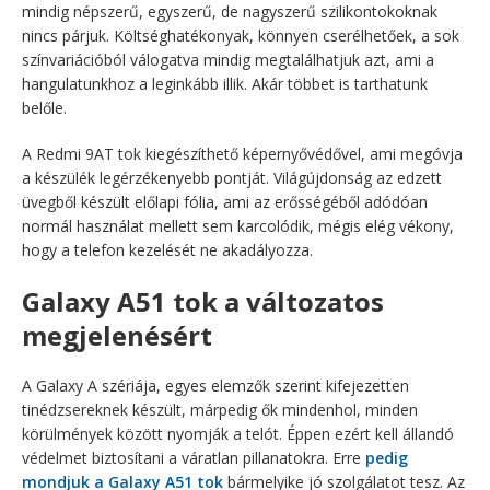
mindig népszerű, egyszerű, de nagyszerű szilikontokoknak
nincs párjuk. Költséghatékonyak, könnyen cserélhetőek, a sok
színvariációból válogatva mindig megtalálhatjuk azt, ami a
hangulatunkhoz a leginkább illik. Akár többet is tarthatunk
belőle.
A Redmi 9AT tok kiegészíthető képernyővédővel, ami megóvja
a készülék legérzékenyebb pontját. Világújdonság az edzett
üvegből készült előlapi fólia, ami az erősségéből adódóan
normál használat mellett sem karcolódik, mégis elég vékony,
hogy a telefon kezelését ne akadályozza.
Galaxy A51 tok a változatos
megjelenésért
A Galaxy A szériája, egyes elemzők szerint kifejezetten
tinédzsereknek készült, márpedig ők mindenhol, minden
körülmények között nyomják a telót. Éppen ezért kell állandó
védelmet biztosítani a váratlan pillanatokra. Erre
pedig
mondjuk a Galaxy A51 tok
bármelyike jó szolgálatot tesz. Az