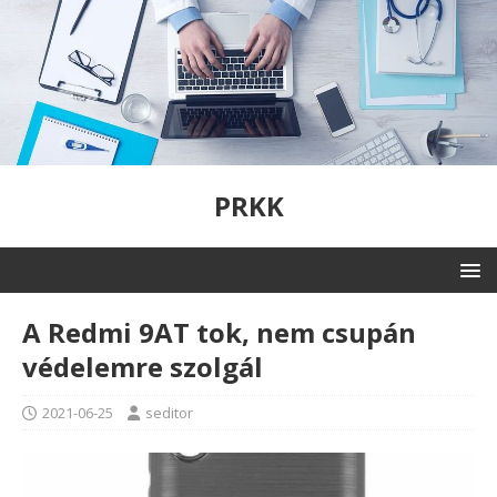
PRKK
A Redmi 9AT tok, nem csupán
védelemre szolgál
2021-06-25
seditor