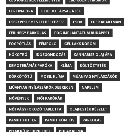
CBD KAPSZULA VÉLEMÉNYEK
CBD KOZMETIKUMOK
CERTINA ÓRA
CLUEDO TÁRSASJÁTÉK
CSEREPESLEMES FELHELYEZÉSE
CSOK
EGER APARTMAN
FERIHEGY PARKOLÁS
FOG IMPLANTÁTUM BUDAPEST
FOGPÓTLÁS
FÉMPOLC
GÉL LAKK KÖRÖM
HÓKOTRÓ
IDŐSGONDOZÁS
KANNABISZ OLAJ ÁRA
KEMOTERÁPIÁS PARÓKA
KLÍMA
KÖLTÖZTETÉS
KÖRKÖTŐTŰ
MOBIL KLÍMA
MŰANYAG NYÍLÁSZÁRÓK
MŰANYAG NYÍLÁSZÁRÓK DEBRECEN
NAPELEM
NÖVÉNYEK
NŐI KARÓRÁK
NŐI VÁGYFOKOZÓ TABLETTA
OLAJFESTÉK KÉSZLET
PAMUT FUTTER
PAMUT KÖNTÖS
PARKOLÁS
PH MÉRŐ MEDENCÉHEZ
POLAR KLÍMA