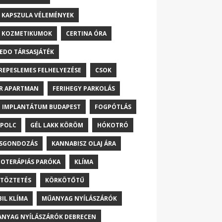
 KAPSZULA VÉLEMÉNYEK
 KOZMETIKUMOK
CERTINA ÓRA
EDO TÁRSASJÁTÉK
REPESLEMES FELHELYEZÉSE
CSOK
R APARTMAN
FERIHEGY PARKOLÁS
 IMPLANTÁTUM BUDAPEST
FOGPÓTLÁS
POLC
GÉL LAKK KÖRÖM
HÓKOTRÓ
ŐSGONDOZÁS
KANNABISZ OLAJ ÁRA
OTERÁPIÁS PARÓKA
KLÍMA
TÖZTETÉS
KÖRKÖTŐTŰ
IL KLÍMA
MŰANYAG NYÍLÁSZÁRÓK
NYAG NYÍLÁSZÁRÓK DEBRECEN