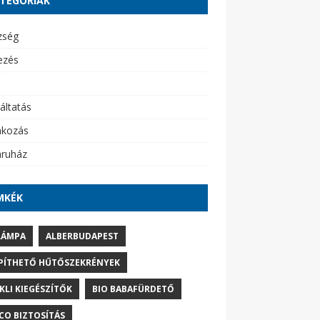
TEGÓRIÁK
zség
ezés
áltatás
akozás
ruház
MKÉK
LÁMPA
ALBERBUDAPEST
PÍTHETŐ HŰTŐSZEKRÉNYEK
IKLI KIEGÉSZÍTŐK
BIO BABAFÜRDETŐ
CO BIZTOSÍTÁS