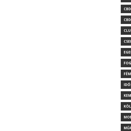
CBD
CBD
CLU
CSE
EGE
FOG
FÉM
ID
KEM
KÖL
MOB
MŰA