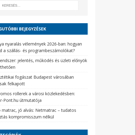
GUTÓBBI BEJEGYZÉSEK
ya nyaralás vélemények 2026-ban: hogyan
d a szállás- és programbeszámolókat?
endszer: jelentés, működés és üzleti előnyök
rthetően
ztétikai fogászat Budapest városában
sak felkapott
romos rollerek a városi közlekedésben:
er-Pont.hu útmutatója
 matrac, jó alvás: Netmatrac – tudatos
sztás kompromisszum nélkül