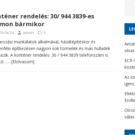
téner rendelés: 30/ 944 3839-es
ámon bármikor
LE
19-04-24
admin
0
arozási munkálatok alkalmával, házátépítéskor és
Antal
nféle építkezésen nagyon sok törmelék és más hulladék
olvas
kezik. A konténer rendelés: 30 / 944 3839 telefonszám is
ECR r
ató
……[Elolvasom]
közé
Az es
igenc
Elekt
Eroll
Olcsó
vála