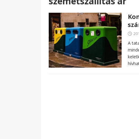
szemétszállítás ár
Kon
sz
20
A tat
minde
kelet
hívh