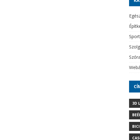
KA
Egés
Építk
Sport
Szolg
Szór
Webá
CÍ
3D 
BEÉ
BIC
CAS