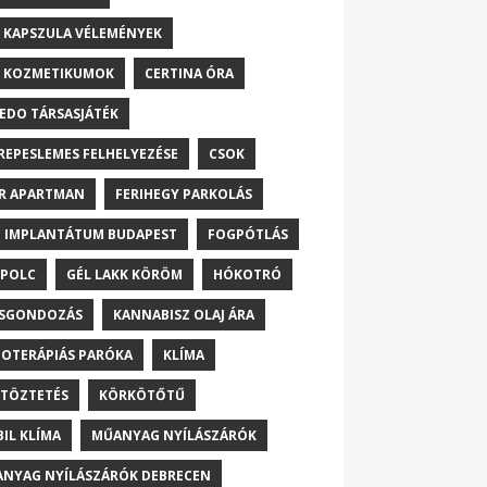
 KAPSZULA VÉLEMÉNYEK
 KOZMETIKUMOK
CERTINA ÓRA
EDO TÁRSASJÁTÉK
REPESLEMES FELHELYEZÉSE
CSOK
R APARTMAN
FERIHEGY PARKOLÁS
 IMPLANTÁTUM BUDAPEST
FOGPÓTLÁS
POLC
GÉL LAKK KÖRÖM
HÓKOTRÓ
ŐSGONDOZÁS
KANNABISZ OLAJ ÁRA
OTERÁPIÁS PARÓKA
KLÍMA
TÖZTETÉS
KÖRKÖTŐTŰ
IL KLÍMA
MŰANYAG NYÍLÁSZÁRÓK
NYAG NYÍLÁSZÁRÓK DEBRECEN