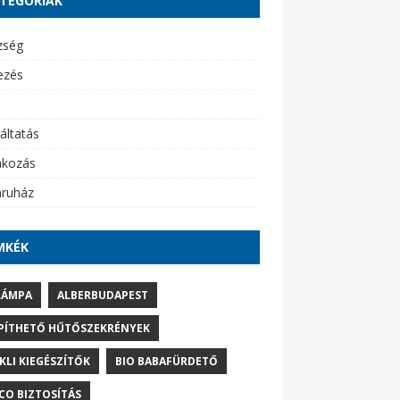
TEGÓRIÁK
zség
ezés
áltatás
akozás
ruház
MKÉK
LÁMPA
ALBERBUDAPEST
PÍTHETŐ HŰTŐSZEKRÉNYEK
IKLI KIEGÉSZÍTŐK
BIO BABAFÜRDETŐ
CO BIZTOSÍTÁS