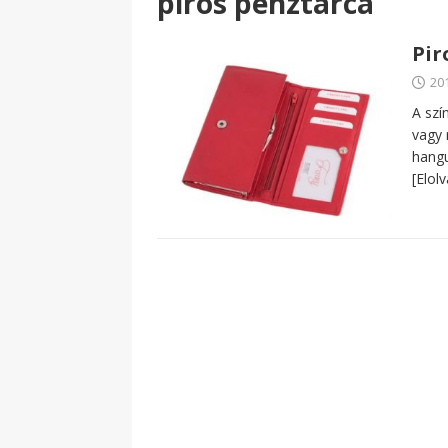
piros pénztárca
Pir
20
A szí
vagy 
hangu
[Elol