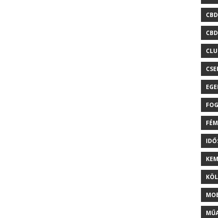
CBD
CBD
CLU
CSE
EGE
FOG
FÉM
ID
KEM
KÖL
MOB
MŰA