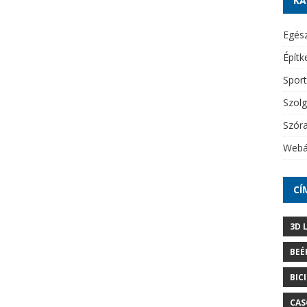
KA
Egés
Építk
Sport
Szolg
Szór
Webá
CÍ
3D 
BEÉ
BIC
CAS