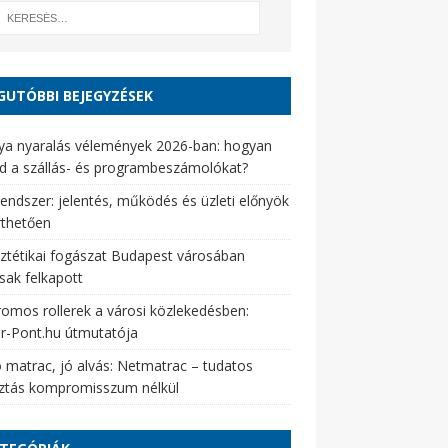
GUTÓBBI BEJEGYZÉSEK
ya nyaralás vélemények 2026-ban: hogyan
d a szállás- és programbeszámolókat?
endszer: jelentés, működés és üzleti előnyök
rthetően
ztétikai fogászat Budapest városában
sak felkapott
romos rollerek a városi közlekedésben:
er-Pont.hu útmutatója
 matrac, jó alvás: Netmatrac – tudatos
sztás kompromisszum nélkül